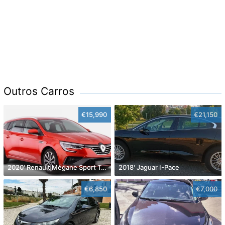
Outros Carros
€15,990
€21,150
2020' Renault Mégane Sport Tourer
2018' Jaguar I-Pace
€6,850
€7,000