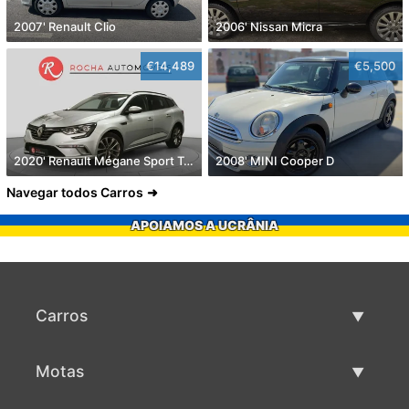
2007' Renault Clio
2006' Nissan Micra
€14,489
€5,500
2020' Renault Mégane Sport Tourer
2008' MINI Cooper D
Navegar todos Carros
APOIAMOS A UCRÂNIA
Carros
Carros usados
Motas
Venda de carros