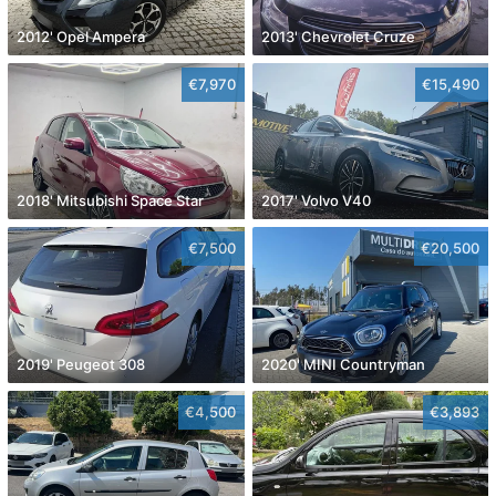
2012' Opel Ampera
2013' Chevrolet Cruze
€7,970
€15,490
2018' Mitsubishi Space Star
2017' Volvo V40
€7,500
€20,500
2019' Peugeot 308
2020' MINI Countryman
€4,500
€3,893