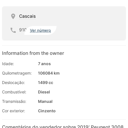
Cascais
910
Ver número
Information from the owner
Idade:
7 anos
Quilometragem:
106084 km
Deslocação:
1499 cc
Combustível:
Diesel
Transmissão:
Manual
Cor exterior:
Cinzento
Comentários do vendedor sobre 2019' Peugeot 3008