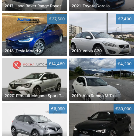
2017' Land Rover Range Rover Velar
2021' Toyota Corolla
€37,500
€7,400
2018' Tesla Model X
2010' Volvo C30
€14,489
€4,200
2020' Renault Mégane Sport Tourer
2010' Alfa Romeo MiTo
€6,990
€30,900