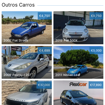
Outros Carros
€4,750
€9,750
2002' Fiat Strada
2015' Fiat 500X
€4,699
€5,000
2009' Peugeot 207
2011' Nissan Leaf
€37,000
€17,890