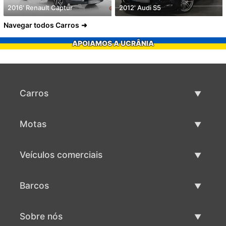
2016' Renault Captur
2012' Audi S5
Navegar todos Carros
APOIAMOS A UCRÂNIA
Carros
Carros usados
Motas
Venda de carros
Motas usadas
Veículos comerciais
Venda de motas
Maquinaria comercial usada
Barcos
Venda de veículos comerciais
Barcos usados
Sobre nós