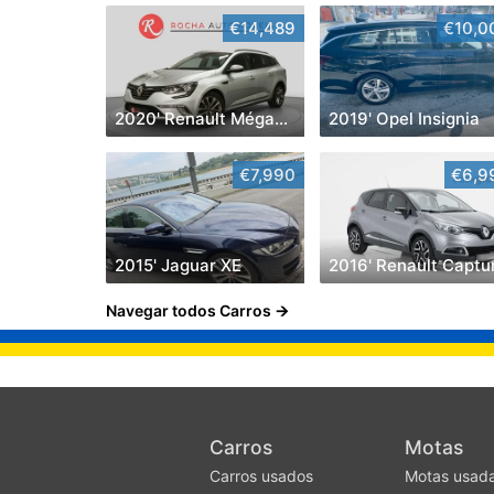
€14,489
€10,0
2020' Renault Mégane Sport Tourer
2019' Opel Insignia
€7,990
€6,9
2015' Jaguar XE
2016' Renault Captu
Navegar todos Carros
Carros
Motas
Carros usados
Motas usad