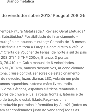
Branco metálica
 do vendedor sobre 2013' Peugeot 208 Gti
entos:Pintura Metalizada.* Revisão Geral Efetuada*
s Substituídos* Possibilidade de financiamento -
imulação em poucos minutos;* Garantia de 18 meses
ssistência em toda a Europa e com direito a veículo
.* Oferta de Voucher de Férias, de norte a sul do país
t 208 GTi 1.6 THP 200cv, Branco, 3 portas,
3, 76.419 km.Caixa manual de 6 velocidades,
5.9L/100km, bancos desportivos, ar condicionado
zona, cruise control, sensores de estacionamento
is de nevoeiro, luzes diurnas LED, volante em pele
ancos aquecidos, sistema mãos livres, rádio,
 vidros elétricos, espelhos elétricos rebatíveis e
ores de chuva e luz, airbags frontais, laterais e de
lo de tração e estabilidade.Faça-nos uma
introduzido por rotina informática by Auto21 (todos os
am ser confirmados junto do vendedor)Todas as