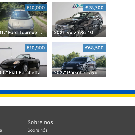
€10,000
€28,700
2017' Ford Tourneo Courier
2021' Volvo Xc 40
€10,900
€68,500
02' Fiat Barchetta
2022' Porsche Taycan Cross Turismo 4
Sobre nós
s
Sobre nós