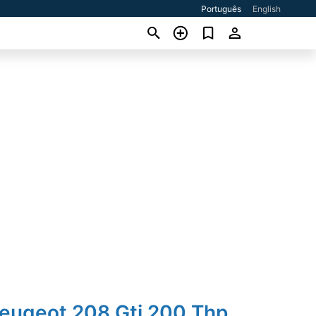
Português
English
Peugeot 208 Gti 200 Thp