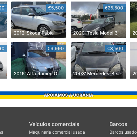
00
€5,500
€25,500
2012' Skoda Fabia
2020' Tesla Model 3
90
€9,990
€3,500
r
2016' Alfa Romeo Giulietta
2003' Mercedes-Benz Classe A Classic
20
APOIAMOS A UCRÂNIA
Veículos comerciais
Barcos
as
Maquinaria comercial usada
Barcos usado