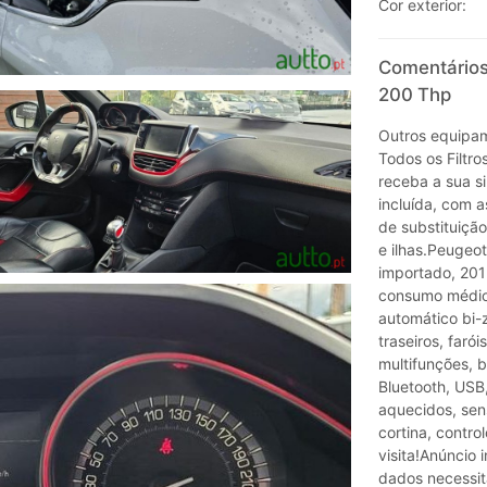
Cor exterior:
Comentários
200 Thp
Outros equipam
Todos os Filtro
receba a sua s
incluída, com a
de substituição
e ilhas.Peugeo
importado, 201
consumo médio 
automático bi-
traseiros, faró
multifunções, b
Bluetooth, USB,
aquecidos, sens
cortina, contro
visita!Anúncio 
dados necessit