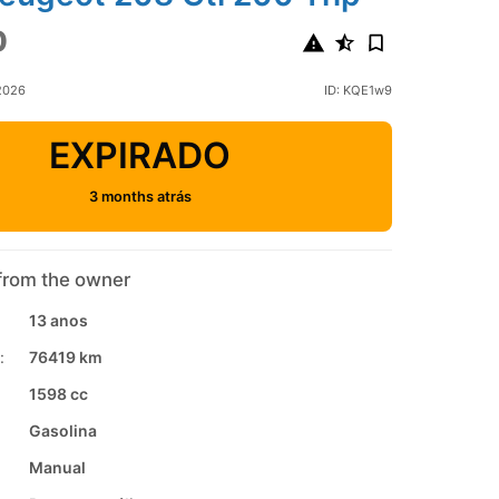
0
2026
ID: KQE1w9
EXPIRADO
3 months atrás
from the owner
13 anos
:
76419 km
1598 cc
Gasolina
Manual