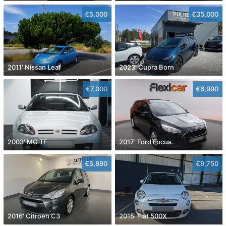
€5,000
€35,000
2011' Nissan Leaf
2023' Cupra Born
€7,000
€6,990
2003' MG TF
2017' Ford Focus
€5,890
€9,750
2016' Citroen C3
2015' Fiat 500X