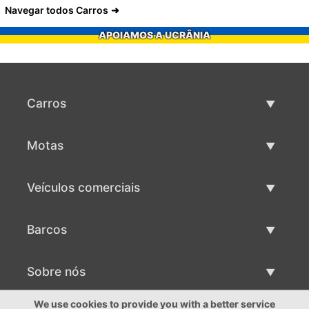
Navegar todos Carros
APOIAMOS A UCRÂNIA
Carros
Carros usados
Motas
Venda de carros
Motas usadas
Veículos comerciais
Venda de motas
Maquinaria comercial usada
Barcos
Venda de veículos comerciais
Barcos usados
Sobre nós
Venda de barcos
Sobre nós
We use cookies to provide you with a better service