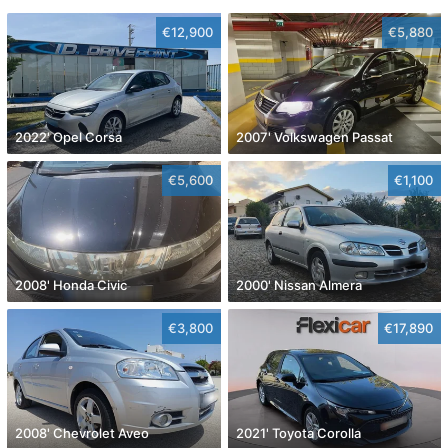
€12,900
€5,880
2022' Opel Corsa
2007' Volkswagen Passat
€5,600
€1,100
2008' Honda Civic
2000' Nissan Almera
€3,800
€17,890
2008' Chevrolet Aveo
2021' Toyota Corolla