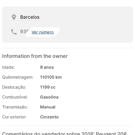
Barcelos
935
Ver número
Information from the owner
Idade:
8 anos
Quilometragem:
110105 km
Deslocação:
1199 cc
Combustível:
Gasolina
Transmissão:
Manual
Cor exterior:
Cinzento
Comentários do vendedor sobre 2018' Peugeot 208