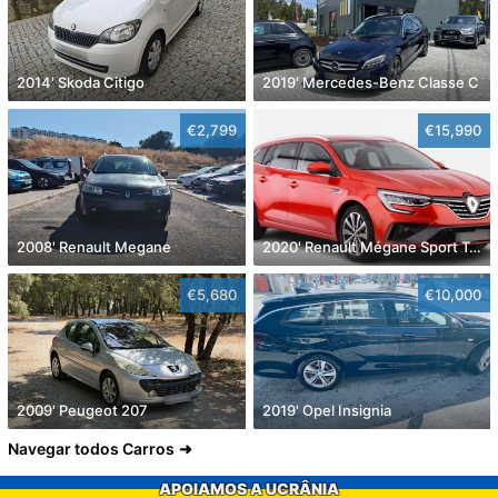
2014' Skoda Citigo
2019' Mercedes-Benz Classe C
€2,799
€15,990
2008' Renault Megane
2020' Renault Mégane Sport Tourer
€5,680
€10,000
2009' Peugeot 207
2019' Opel Insignia
Navegar todos Carros
APOIAMOS A UCRÂNIA