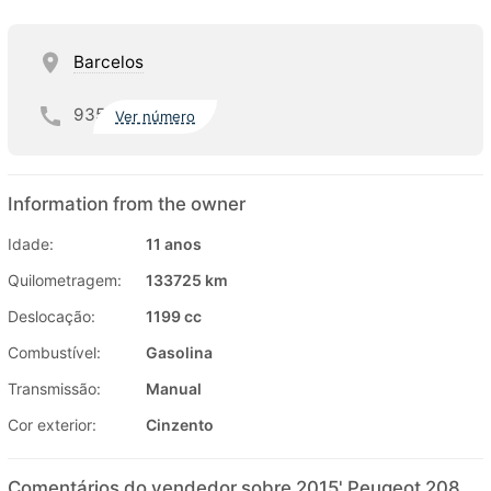
Barcelos
935
Ver número
Information from the owner
Idade:
11 anos
Quilometragem:
133725 km
Deslocação:
1199 cc
Combustível:
Gasolina
Transmissão:
Manual
Cor exterior:
Cinzento
Comentários do vendedor sobre 2015' Peugeot 208