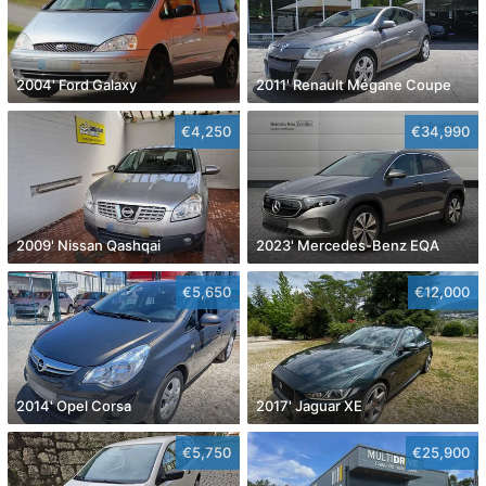
2004' Ford Galaxy
2011' Renault Mégane Coupe
€4,250
€34,990
2009' Nissan Qashqai
2023' Mercedes-Benz EQA
€5,650
€12,000
2014' Opel Corsa
2017' Jaguar XE
€5,750
€25,900