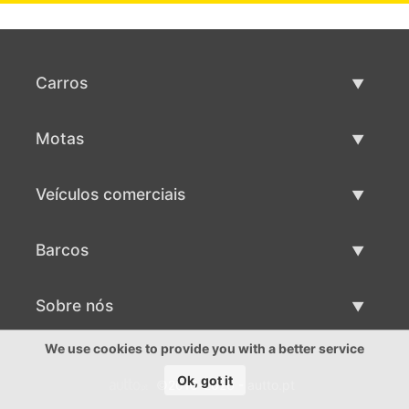
Carros
Carros usados
Motas
Venda de carros
Motas usadas
Veículos comerciais
Venda de motas
Maquinaria comercial usada
Barcos
Venda de veículos comerciais
Barcos usados
Sobre nós
Venda de barcos
Sobre nós
We use cookies to provide you with a better service
Ok, got it
©2016-2026 - autto.pt
Contactos