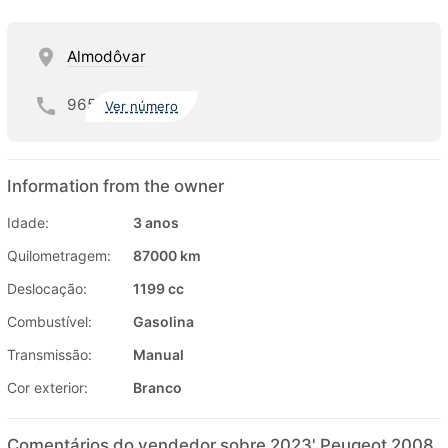
Almodôvar
965
Ver número
Information from the owner
Idade:
3 anos
Quilometragem:
87000 km
Deslocação:
1199 cc
Combustível:
Gasolina
Transmissão:
Manual
Cor exterior:
Branco
Comentários do vendedor sobre 2023' Peugeot 2008