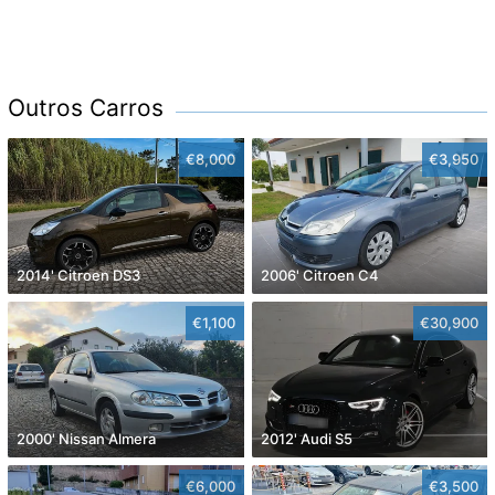
Outros Carros
€8,000
€3,950
2014' Citroen DS3
2006' Citroen C4
€1,100
€30,900
2000' Nissan Almera
2012' Audi S5
€6,000
€3,500