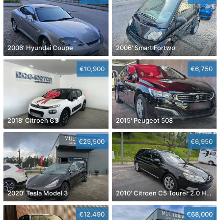
2006' Hyundai Coupe
2006' Smart Fortwo
€10,900
€6,750
2018' Citroen C3
2015' Peugeot 508
€25,500
€6,950
2020' Tesla Model 3
2010' Citroen C5 Tourer 2.0 Hdi Exclusive
€12,490
€68,000