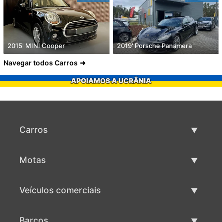
2015' MINI Cooper
2019' Porsche Panamera
Navegar todos Carros
APOIAMOS A UCRÂNIA
Carros
Carros usados
Motas
Venda de carros
Motas usadas
Veículos comerciais
Venda de motas
Maquinaria comercial usada
Barcos