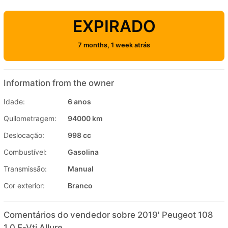
EXPIRADO
7 months, 1 week atrás
Information from the owner
Idade:
6 anos
Quilometragem:
94000 km
Deslocação:
998 cc
Combustível:
Gasolina
Transmissão:
Manual
Cor exterior:
Branco
Comentários do vendedor sobre 2019' Peugeot 108
1.0 E-Vti Allure