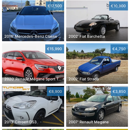
€17,500
€10,900
2016' Mercedes-Benz Classe Cla
2002' Fiat Barchetta
€15,990
€4,750
2020' Renault Mégane Sport Tourer
2002' Fiat Strada
€8,900
€3,850
2013' Citroen DS3
2007' Renault Megane