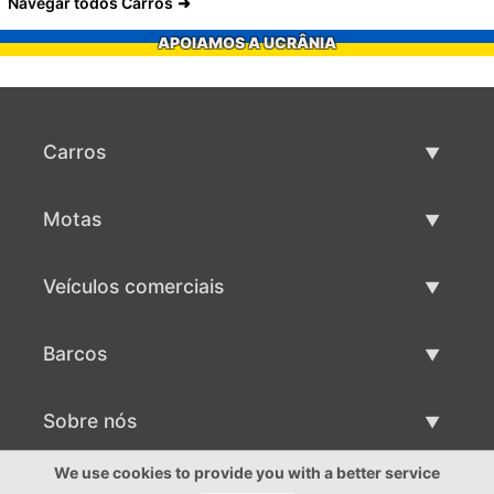
Navegar todos Carros
APOIAMOS A UCRÂNIA
Carros
Carros usados
Motas
Venda de carros
Motas usadas
Veículos comerciais
Venda de motas
Maquinaria comercial usada
Barcos
Venda de veículos comerciais
Barcos usados
Sobre nós
Venda de barcos
Sobre nós
We use cookies to provide you with a better service