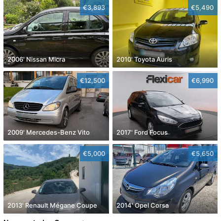
€3,893
€5,490
2006' Nissan Micra
2010' Toyota Auris
€12,500
€6,990
2009' Mercedes-Benz Vito
2017' Ford Focus
€5,000
€5,650
2013' Renault Mégane Coupe
2014' Opel Corsa