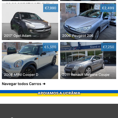
€7,990
€2,499
2017' Opel Adam
2006' Peugeot 206
€5,500
€7,250
2008' MINI Cooper D
2011' Renault Mégane Coupe
Navegar todos Carros
APOIAMOS A UCRÂNIA