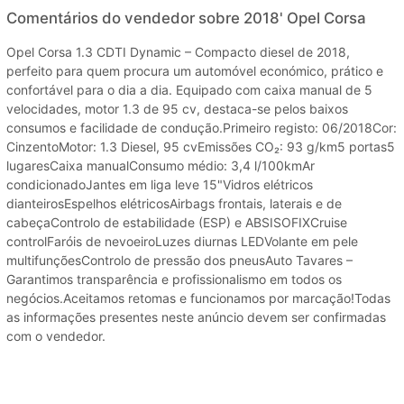
Comentários do vendedor sobre 2018' Opel Corsa
Opel Corsa 1.3 CDTI Dynamic – Compacto diesel de 2018,
perfeito para quem procura um automóvel económico, prático e
confortável para o dia a dia. Equipado com caixa manual de 5
velocidades, motor 1.3 de 95 cv, destaca-se pelos baixos
consumos e facilidade de condução.Primeiro registo: 06/2018Cor:
CinzentoMotor: 1.3 Diesel, 95 cvEmissões CO₂: 93 g/km5 portas5
lugaresCaixa manualConsumo médio: 3,4 l/100kmAr
condicionadoJantes em liga leve 15"Vidros elétricos
dianteirosEspelhos elétricosAirbags frontais, laterais e de
cabeçaControlo de estabilidade (ESP) e ABSISOFIXCruise
controlFaróis de nevoeiroLuzes diurnas LEDVolante em pele
multifunçõesControlo de pressão dos pneusAuto Tavares –
Garantimos transparência e profissionalismo em todos os
negócios.Aceitamos retomas e funcionamos por marcação!Todas
as informações presentes neste anúncio devem ser confirmadas
com o vendedor.