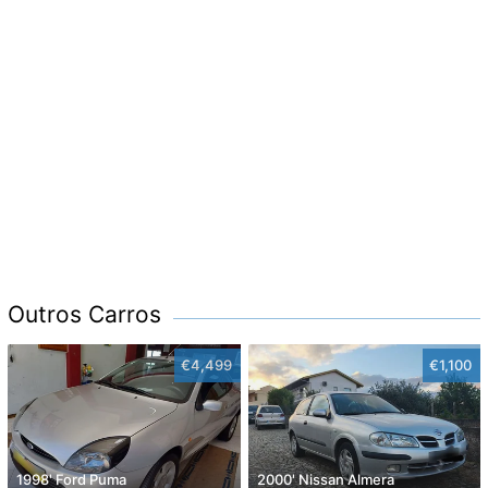
Outros Carros
€4,499
€1,100
1998' Ford Puma
2000' Nissan Almera