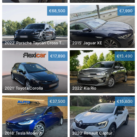
€68,500
€7,990
2022' Porsche Taycan Cross Turismo 4
2015' Jaguar XE
€17,890
€13,490
2021' Toyota Corolla
2022' Kia Rio
€37,500
€15,800
2018' Tesla Model X
2020' Renault Captur