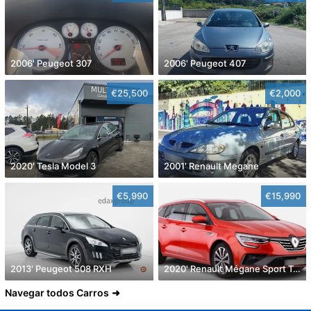
2006' Peugeot 307
2006' Peugeot 407
€25,500
€2,000
2020' Tesla Model 3
2001' Renault Megane
€5,990
€15,990
2013' Peugeot 508 RXH
2020' Renault Mégane Sport Tourer
Navegar todos Carros