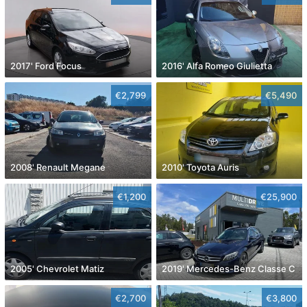
2017' Ford Focus
2016' Alfa Romeo Giulietta
€2,799
€5,490
2008' Renault Megane
2010' Toyota Auris
€1,200
€25,900
2005' Chevrolet Matiz
2019' Mercedes-Benz Classe C
€2,700
€3,800