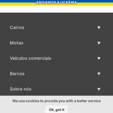
APOIAMOS A UCRÂNIA
Carros
Carros usados
Motas
Venda de carros
Motas usadas
Veículos comerciais
Venda de motas
Maquinaria comercial usada
Barcos
Venda de veículos comerciais
Barcos usados
Sobre nós
Venda de barcos
Sobre nós
We use cookies to provide you with a better service
Ok, got it
©2016-2026 - autto.pt
Contactos