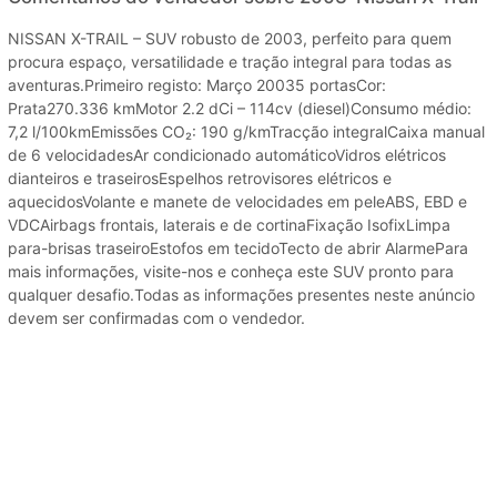
NISSAN X-TRAIL – SUV robusto de 2003, perfeito para quem
procura espaço, versatilidade e tração integral para todas as
aventuras.Primeiro registo: Março 20035 portasCor:
Prata270.336 kmMotor 2.2 dCi – 114cv (diesel)Consumo médio:
7,2 l/100kmEmissões CO₂: 190 g/kmTracção integralCaixa manual
de 6 velocidadesAr condicionado automáticoVidros elétricos
dianteiros e traseirosEspelhos retrovisores elétricos e
aquecidosVolante e manete de velocidades em peleABS, EBD e
VDCAirbags frontais, laterais e de cortinaFixação IsofixLimpa
para-brisas traseiroEstofos em tecidoTecto de abrir AlarmePara
mais informações, visite-nos e conheça este SUV pronto para
qualquer desafio.Todas as informações presentes neste anúncio
devem ser confirmadas com o vendedor.