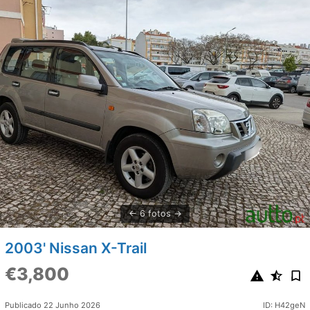
6 fotos
2003' Nissan X-Trail
€3,800
Publicado 22 Junho 2026
ID: H42geN