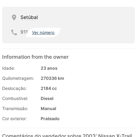
Setúbal
911
Ver número
Information from the owner
Idade:
23 anos
Quilometragem:
270336 km
Deslocação:
2184 cc
Combustível:
Diesel
Transmissão:
Manual
Cor exterior:
Prateado
Comentários do vendedor sobre 2003' Nissan X-Trail