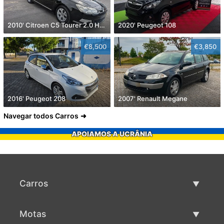
2010' Citroen C5 Tourer 2.0 Hdi Exclusive
2020' Peugeot 108
€8,500
€3,850
2016' Peugeot 208
2007' Renault Megane
Navegar todos Carros
APOIAMOS A UCRÂNIA
Carros
Carros usados
Motas