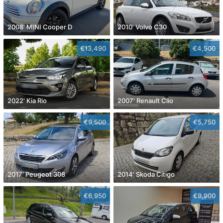
2008' MINI Cooper D
2010' Volvo C30
€13,490
€4,500
2022' Kia Rio
2007' Renault Clio
€9,500
€5,750
2017' Peugeot 308
2014' Skoda Citigo
€6,950
€9,900