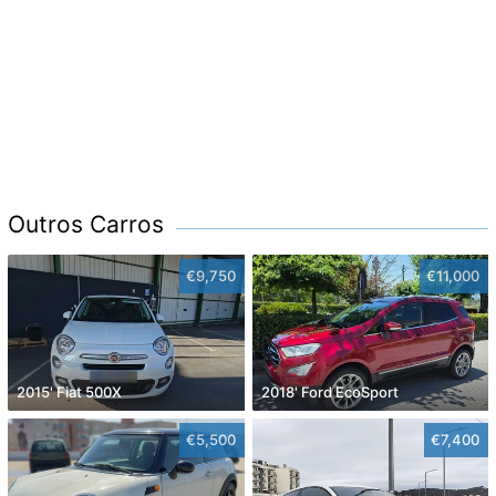
Outros Carros
€9,750
€11,000
2015' Fiat 500X
2018' Ford EcoSport
€5,500
€7,400