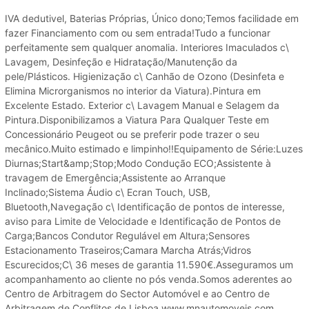
IVA dedutivel, Baterias Próprias, Único dono;Temos facilidade em
fazer Financiamento com ou sem entrada!Tudo a funcionar
perfeitamente sem qualquer anomalia. Interiores Imaculados c\
Lavagem, Desinfeção e Hidratação/Manutenção da
pele/Plásticos. Higienização c\ Canhão de Ozono (Desinfeta e
Elimina Microrganismos no interior da Viatura).Pintura em
Excelente Estado. Exterior c\ Lavagem Manual e Selagem da
Pintura.Disponibilizamos a Viatura Para Qualquer Teste em
Concessionário Peugeot ou se preferir pode trazer o seu
mecânico.Muito estimado e limpinho!!Equipamento de Série:Luzes
Diurnas;Start&amp;Stop;Modo Condução ECO;Assistente à
travagem de Emergência;Assistente ao Arranque
Inclinado;Sistema Áudio c\ Ecran Touch, USB,
Bluetooth,Navegação c\ Identificação de pontos de interesse,
aviso para Limite de Velocidade e Identificação de Pontos de
Carga;Bancos Condutor Regulável em Altura;Sensores
Estacionamento Traseiros;Camara Marcha Atrás;Vidros
Escurecidos;C\ 36 meses de garantia 11.590€.Asseguramos um
acompanhamento ao cliente no pós venda.Somos aderentes ao
Centro de Arbitragem do Sector Automóvel e ao Centro de
Arbitragem de Conflitos de Lisboa.www.mnautomoveis.com