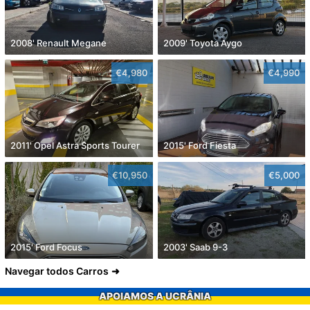
2008' Renault Megane
2009' Toyota Aygo
€4,980
€4,990
2011' Opel Astra Sports Tourer
2015' Ford Fiesta
€10,950
€5,000
2015' Ford Focus
2003' Saab 9-3
Navegar todos Carros
APOIAMOS A UCRÂNIA