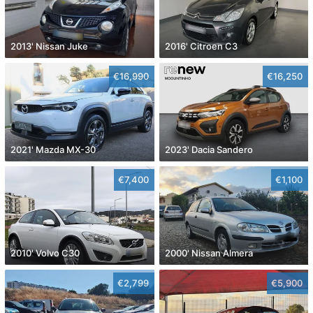
2013' Nissan Juke
2016' Citroen C3
€16,990
€16,250
2021' Mazda MX-30
2023' Dacia Sandero
€7,400
€1,100
2010' Volvo C30
2000' Nissan Almera
€2,799
€5,900