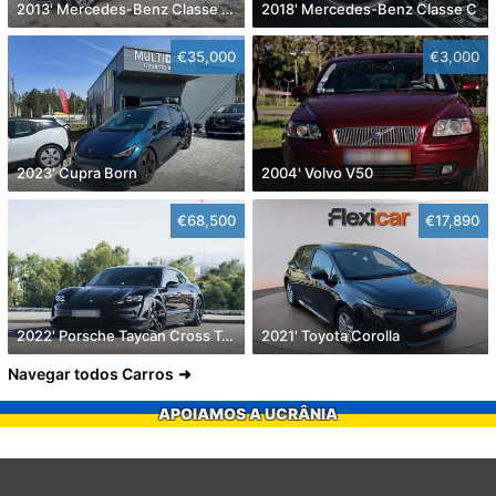
2013' Mercedes-Benz Classe B Cdi Style Aut.
2018' Mercedes-Benz Classe C
€35,000
€3,000
2023' Cupra Born
2004' Volvo V50
€68,500
€17,890
2022' Porsche Taycan Cross Turismo 4
2021' Toyota Corolla
Navegar todos Carros
APOIAMOS A UCRÂNIA