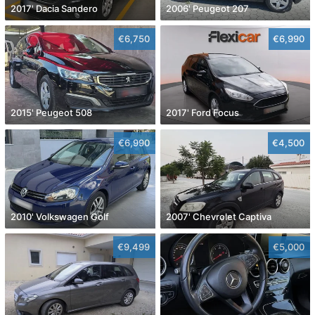
2017' Dacia Sandero
2006' Peugeot 207
€6,750
€6,990
2015' Peugeot 508
2017' Ford Focus
€6,990
€4,500
2010' Volkswagen Golf
2007' Chevrolet Captiva
€9,499
€5,000