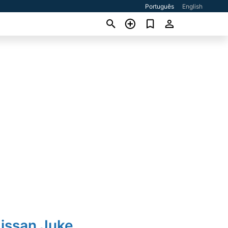
Português
English
Nissan Juke