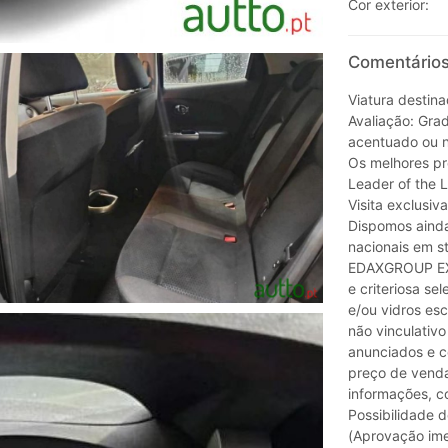
Cor exterior:
Comentários
Viatura destina
Avaliação: Grad
acentuado ou 
Os melhores pr
Leader of the 
Visita exclusi
Dispomos aind
nacionais em s
EDAXGROUP EXK
e criteriosa se
e/ou vidros esc
não vinculativo
anunciados e c
preço de venda
informações, co
Possibilidade
(Aprovação ime