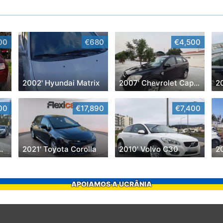
00
€680
€4,500
2002' Hyundai Matrix
2007' Chevrolet Captiva
2
00
€17,890
€7,400
che Panamera
2021' Toyota Corolla
2010' Volvo C30
APOIAMOS A UCRÂNIA