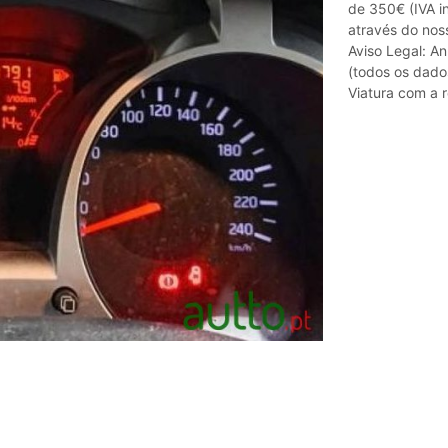
de 350€ (IVA i
através do noss
Aviso Legal: An
(todos os dado
Viatura com a 