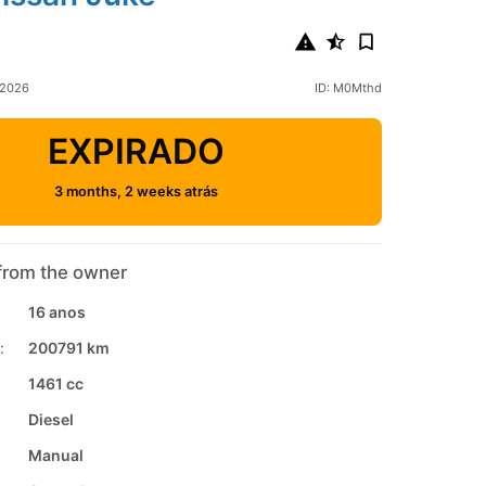
 2026
ID: M0Mthd
EXPIRADO
3 months, 2 weeks atrás
from the owner
16 anos
:
200791 km
1461 cc
Diesel
Manual