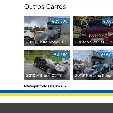
Outros Carros
€25,500
€3,0
2020' Tesla Model 3
2004' Volvo V50
€6,950
€68,0
2010' Citroen C5 Tourer 2.0 Hdi Exclusive
2019' Pors
Navegar todos Carros