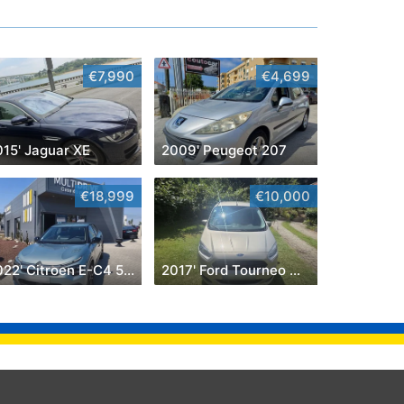
€7,990
€4,699
015' Jaguar XE
2009' Peugeot 207
€18,999
€10,000
2022' Citroen E-C4 50 Kwh You!
2017' Ford Tourneo Courier