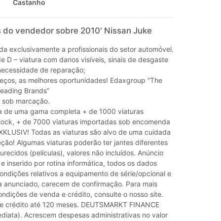
Castanho
 do vendedor sobre 2010' Nissan Juke
da exclusivamente a profissionais do setor automóvel.
e D – viatura com danos visíveis, sinais de desgaste
necessidade de reparação;
eços, as melhores oportunidades! Edaxgroup “The
Leading Brands”
va sob marcação.
a de uma gama completa + de 1000 viaturas
tock, + de 7000 viaturas importadas sob encomenda
LUSIV! Todas as viaturas são alvo de uma cuidada
leção! Algumas viaturas poderão ter jantes diferentes
urecidos (películas), valores não incluídos. Anúncio
 e inserido por rotina informática, todos os dados
ondições relativos a equipamento de série/opcional e
 anunciado, carecem de confirmação. Para mais
ndições de venda e crédito, consulte o nosso site.
 de crédito até 120 meses. DEUTSMARKT FINANCE
diata). Acrescem despesas administrativas no valor