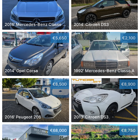
2016' Mercedes-Benz Classe Cla
2014' Citroen DS3
€5,650
€2,100
2014' Opel Corsa
1992' Mercedes-Benz Classe A
€8,500
€8,900
2016' Peugeot 208
2013' Citroen DS3
€68,000
€8,750