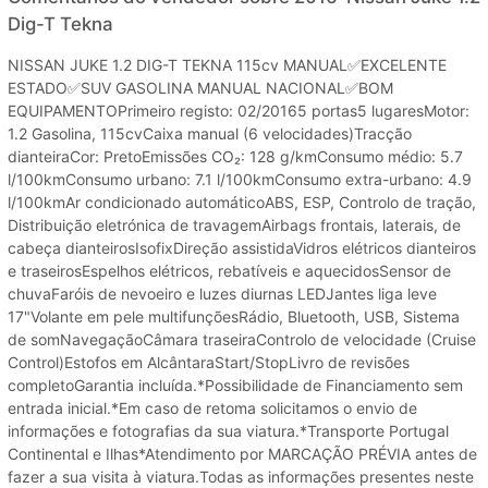
Dig-T Tekna
NISSAN JUKE 1.2 DIG-T TEKNA 115cv MANUAL✅EXCELENTE
ESTADO✅SUV GASOLINA MANUAL NACIONAL✅BOM
EQUIPAMENTOPrimeiro registo: 02/20165 portas5 lugaresMotor:
1.2 Gasolina, 115cvCaixa manual (6 velocidades)Tracção
dianteiraCor: PretoEmissões CO₂: 128 g/kmConsumo médio: 5.7
l/100kmConsumo urbano: 7.1 l/100kmConsumo extra-urbano: 4.9
l/100kmAr condicionado automáticoABS, ESP, Controlo de tração,
Distribuição eletrónica de travagemAirbags frontais, laterais, de
cabeça dianteirosIsofixDireção assistidaVidros elétricos dianteiros
e traseirosEspelhos elétricos, rebatíveis e aquecidosSensor de
chuvaFaróis de nevoeiro e luzes diurnas LEDJantes liga leve
17"Volante em pele multifunçõesRádio, Bluetooth, USB, Sistema
de somNavegaçãoCâmara traseiraControlo de velocidade (Cruise
Control)Estofos em AlcântaraStart/StopLivro de revisões
completoGarantia incluída.*Possibilidade de Financiamento sem
entrada inicial.*Em caso de retoma solicitamos o envio de
informações e fotografias da sua viatura.*Transporte Portugal
Continental e Ilhas*Atendimento por MARCAÇÃO PRÉVIA antes de
fazer a sua visita à viatura.Todas as informações presentes neste