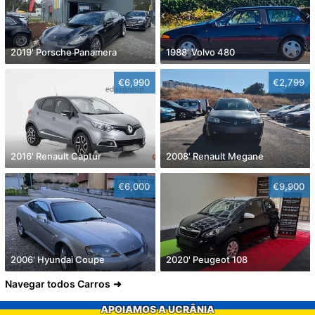
2019' Porsche Panamera
1988' Volvo 480
€6,990
€2,799
2016' Renault Captur
2008' Renault Megane
€6,000
€9,900
2006' Hyundai Coupe
2020' Peugeot 108
Navegar todos Carros
APOIAMOS A UCRÂNIA