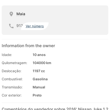
Maia
913
Ver número
Information from the owner
Idade:
10 anos
Quilometragem:
104000 km
Deslocação:
1197 cc
Combustível:
Gasolina
Transmissão:
Manual
Cor exterior:
Preto
Comentários do vendedor sobre 2016' Nissan Juke 1.2