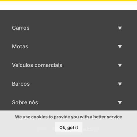
Carros
Carros usados
Motas
Venda de carros
Motas usadas
Veículos comerciais
Venda de motas
Maquinaria comercial usada
Barcos
Venda de veículos comerciais
Barcos usados
Sobre nós
Venda de barcos
Sobre nós
We use cookies to provide you with a better service
Ok, got it
©2016-2026 - autto.pt
Contactos