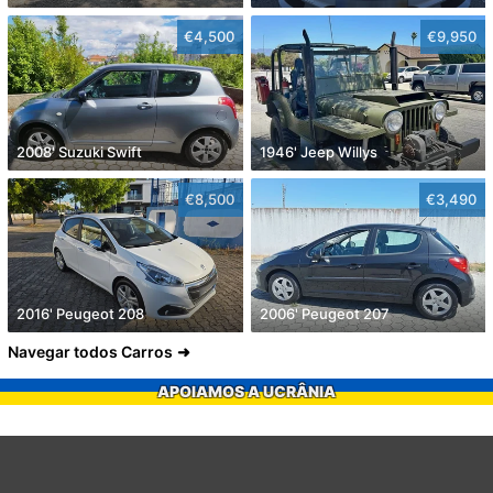
€4,500
€9,950
2008' Suzuki Swift
1946' Jeep Willys
€8,500
€3,490
2016' Peugeot 208
2006' Peugeot 207
Navegar todos Carros
APOIAMOS A UCRÂNIA