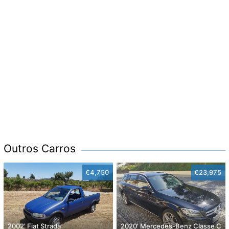
Outros Carros
€4,750
€23,975
2002' Fiat Strada
2020' Mercedes-Benz Classe C