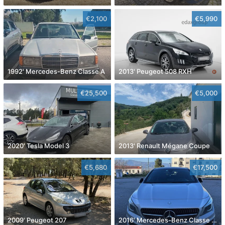
€2,100
€5,990
1992' Mercedes-Benz Classe A
2013' Peugeot 508 RXH
€25,500
€5,000
2020' Tesla Model 3
2013' Renault Mégane Coupe
€5,680
€17,500
2009' Peugeot 207
2016' Mercedes-Benz Classe Cla