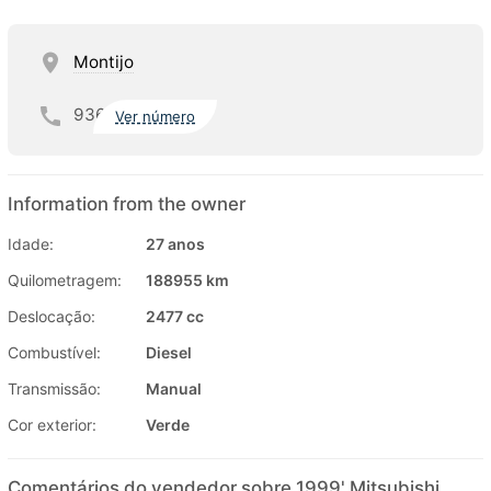
Montijo
936
Ver número
Information from the owner
Idade:
27 anos
Quilometragem:
188955 km
Deslocação:
2477 cc
Combustível:
Diesel
Transmissão:
Manual
Cor exterior:
Verde
Comentários do vendedor sobre 1999' Mitsubishi