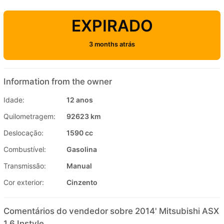
EXPIRADO
3 months atrás
Information from the owner
Idade:
12 anos
Quilometragem:
92623 km
Deslocação:
1590 cc
Combustível:
Gasolina
Transmissão:
Manual
Cor exterior:
Cinzento
Comentários do vendedor sobre 2014' Mitsubishi ASX
1.6 Instyle