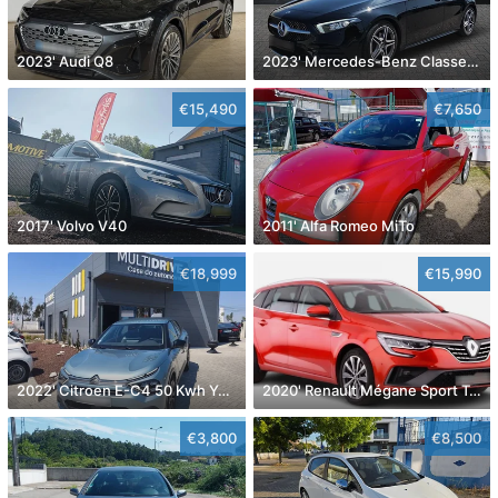
2023' Audi Q8
2023' Mercedes-Benz Classe A D Amg Line Aut.
€15,490
€7,650
2017' Volvo V40
2011' Alfa Romeo MiTo
€18,999
€15,990
2022' Citroen E-C4 50 Kwh You!
2020' Renault Mégane Sport Tourer
€3,800
€8,500