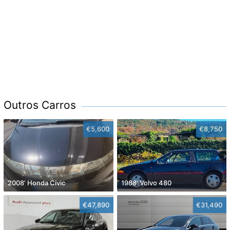
Outros Carros
€5,600
€8,750
2008' Honda Civic
1988' Volvo 480
€47,890
€31,490