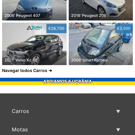
2006' Peugeot 407
2016' Peugeot 208
€28,700
€3,500
2021' Volvo Xc 40
2006' Smart Fortwo
Navegar todos Carros
APOIAMOS A UCRÂNIA
Carros
Carros usados
Motas