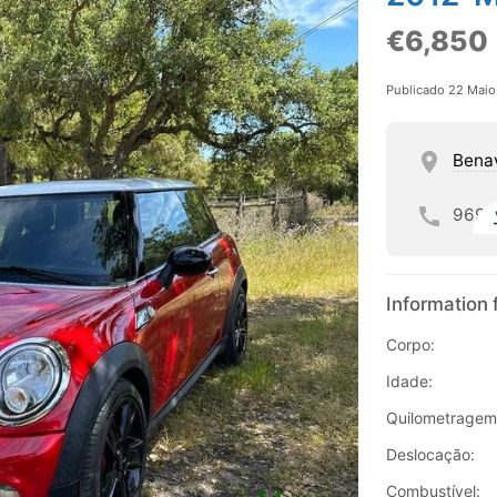
€6,850
Publicado 22 Mai
Bena
969
Information 
Corpo:
Idade:
Quilometragem
Deslocação:
Combustível: