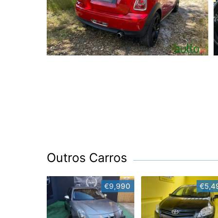
Outros Carros
€9,990
€5,4