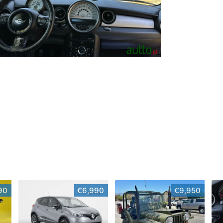
90
€6,990
€9,950