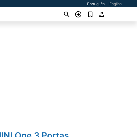
Português
English
INI One 3 Portas