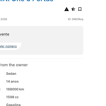
o 2026
ID: DMORoq
vente
Ver número
from the owner
Sedan
14 anos
:
168000 km
1598 cc
Gasolina