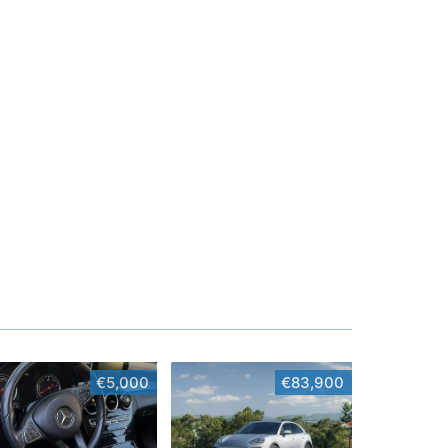
€5,000
€83,900