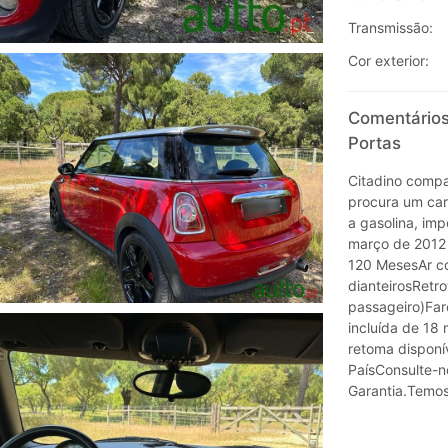
Transmissão:
Cor exterior:
Comentários
Portas
Citadino compac
procura um carr
a gasolina, im
março de 2012 
120 MesesAr co
dianteirosRetro
passageiro)Far
incluída de 18
retoma disponí
PaísConsulte-n
Garantia.Temos