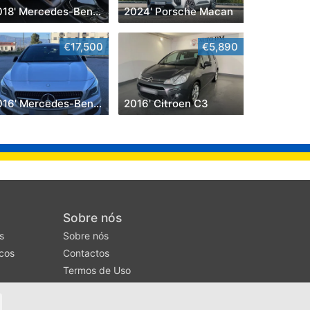
2018' Mercedes-Benz Classe C
2024' Porsche Macan
€17,500
€5,890
2016' Mercedes-Benz Classe Cla
2016' Citroen C3
Sobre nós
s
Sobre nós
cos
Contactos
Termos de Uso