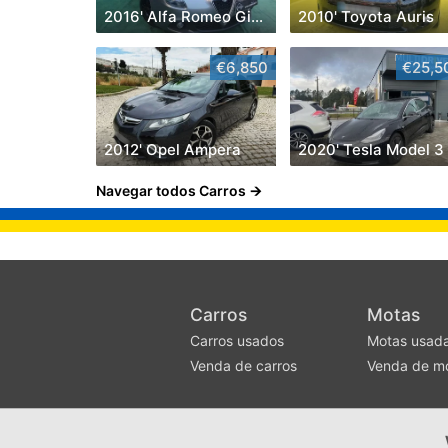
2016' Alfa Romeo Giulietta
2010' Toyota Auris
€6,850
€25,5
2012' Opel Ampera
2020' Tesla Model 3
Navegar todos Carros
Carros
Motas
Carros usados
Motas usad
Venda de carros
Venda de m