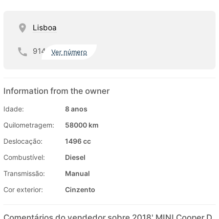
Lisboa
914
Ver número
Information from the owner
Idade:
8 anos
Quilometragem:
58000 km
Deslocação:
1496 cc
Combustível:
Diesel
Transmissão:
Manual
Cor exterior:
Cinzento
Comentários do vendedor sobre 2018' MINI Cooper D