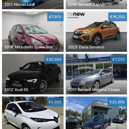
2011' Nissan Leaf
2016' Renault Captur
€7,970
€16,250
2018' Mitsubishi Space Star
2023' Dacia Sandero
€30,900
€7,250
2012' Audi S5
2011' Renault Mégane Coupe
€6,690
€25,900