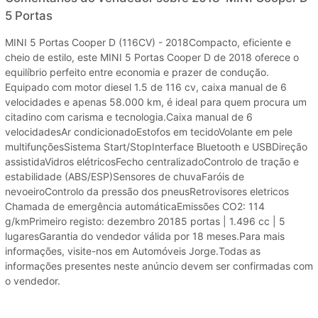
5 Portas
MINI 5 Portas Cooper D (116CV) - 2018Compacto, eficiente e
cheio de estilo, este MINI 5 Portas Cooper D de 2018 oferece o
equilíbrio perfeito entre economia e prazer de condução.
Equipado com motor diesel 1.5 de 116 cv, caixa manual de 6
velocidades e apenas 58.000 km, é ideal para quem procura um
citadino com carisma e tecnologia.Caixa manual de 6
velocidadesAr condicionadoEstofos em tecidoVolante em pele
multifunçõesSistema Start/StopInterface Bluetooth e USBDireção
assistidaVidros elétricosFecho centralizadoControlo de tração e
estabilidade (ABS/ESP)Sensores de chuvaFaróis de
nevoeiroControlo da pressão dos pneusRetrovisores eletricos
Chamada de emergência automáticaEmissões CO2: 114
g/kmPrimeiro registo: dezembro 20185 portas | 1.496 cc | 5
lugaresGarantia do vendedor válida por 18 meses.Para mais
informações, visite-nos em Automóveis Jorge.Todas as
informações presentes neste anúncio devem ser confirmadas com
o vendedor.