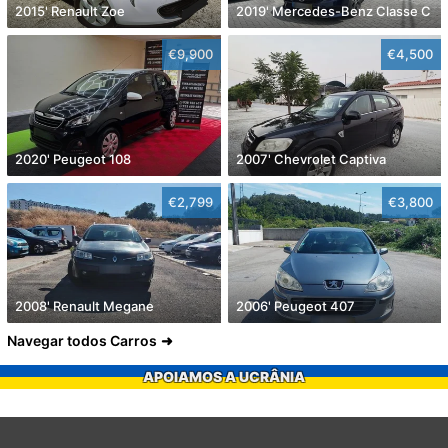
2015' Renault Zoe
2019' Mercedes-Benz Classe C
€9,900
€4,500
2020' Peugeot 108
2007' Chevrolet Captiva
€2,799
€3,800
2008' Renault Megane
2006' Peugeot 407
Navegar todos Carros
APOIAMOS A UCRÂNIA