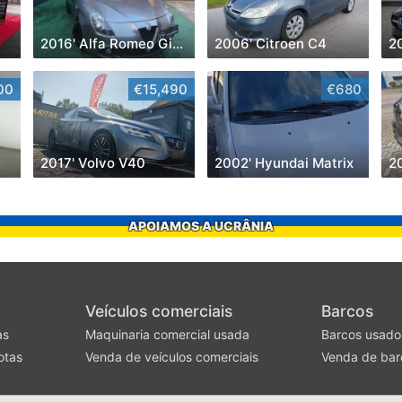
2016' Alfa Romeo Giulietta
2006' Citroen C4
00
€15,490
€680
2017' Volvo V40
2002' Hyundai Matrix
2
APOIAMOS A UCRÂNIA
Veículos comerciais
Barcos
as
Maquinaria comercial usada
Barcos usado
otas
Venda de veículos comerciais
Venda de bar