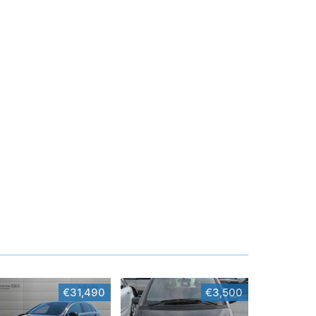
€31,490
€3,500