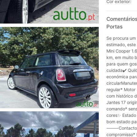
Cor exterior:
Comentários
Portas
Se procura um 
estimado, este
Mini Cooper 1.
km, em muito b
para quem gost
cuidada✔️ Quil
económica par
circularManute
regular* Motor
com histórico 
Jantes 17 orig
comando* senso
cores✨ Estado 
bom estado p
⸻Contacto e c
compromisso* P