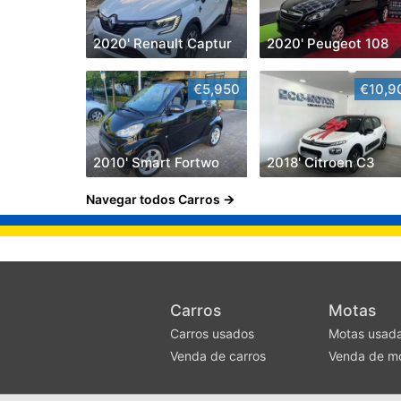
2020' Renault Captur
2020' Peugeot 108
€5,950
€10,9
2010' Smart Fortwo
2018' Citroen C3
Navegar todos Carros
Carros
Motas
Carros usados
Motas usad
Venda de carros
Venda de m