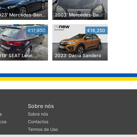
2023' Mercedes-Benz Classe A D Amg Line Aut.
2003' Mercedes-Benz Classe A Classic
€17,900
€16,250
019' SEAT Leon
2023' Dacia Sandero
Sobre nós
s
Sobre nós
cos
Contactos
Termos de Uso