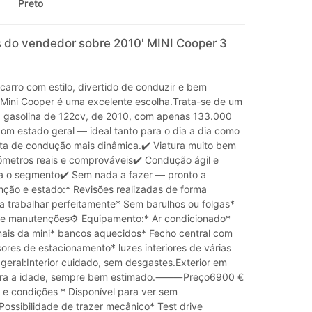
Preto
 do vendedor sobre 2010' MINI Cooper 3
carro com estilo, divertido de conduzir e bem
 Mini Cooper é uma excelente escolha.Trata-se de um
6 gasolina de 122cv, de 2010, com apenas 133.000
om estado geral — ideal tanto para o dia a dia como
a de condução mais dinâmica.✔️ Viatura muito bem
ómetros reais e comprováveis✔️ Condução ágil e
a o segmento✔️ Sem nada a fazer — pronto a
nção e estado:* Revisões realizadas de forma
 a trabalhar perfeitamente* Sem barulhos ou folgas*
de manutenções⚙️ Equipamento:* Ar condicionado*
inais da mini* bancos aquecidos* Fecho central com
res de estacionamento* luzes interiores de várias
geral:Interior cuidado, sem desgastes.Exterior em
ara a idade, sempre bem estimado.⸻Preço6900 €
ondições * Disponível para ver sem
ossibilidade de trazer mecânico* Test drive