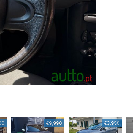
00
€9,990
€3,950