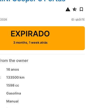
l 2026
ID: qbStTE
EXPIRADO
3 months, 1 week atrás
from the owner
16 anos
:
133500 km
1598 cc
Gasolina
Manual