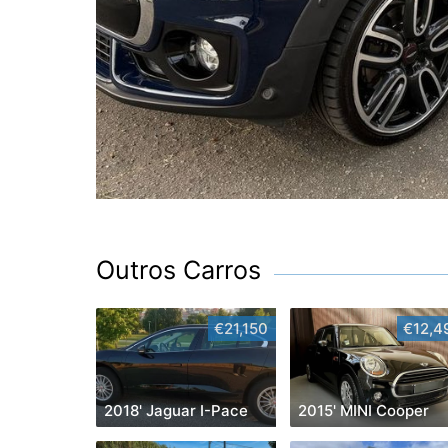
Outros Carros
€21,150
€12,4
2018' Jaguar I-Pace
2015' MINI Cooper