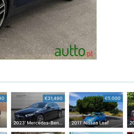
90
€31,490
€5,000
2023' Mercedes-Benz Classe A D Amg Line Aut.
2011' Nissan Leaf
2