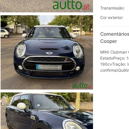
Transmissão:
Cor exterior:
Comentários
Cooper
MINI Clubman C
EstadoPreço: 1
190cvTração: I
confirma)Qui