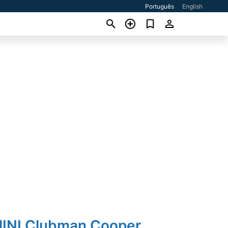
Português
English
MINI Clubman Cooper