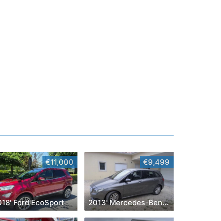
€11,000
€9,499
018' Ford EcoSport
2013' Mercedes-Benz Classe B Cdi Style Aut.