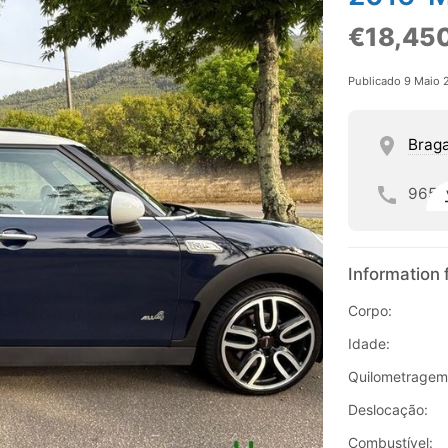
€18,45
Publicado 9 Maio 
Brag
965
Information 
Corpo:
Idade:
Quilometragem
Deslocação:
Combustível: