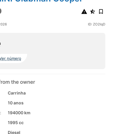
0
2026
ID: ZO2IqD
a
Ver número
from the owner
Carrinha
10 anos
:
194000 km
1995 cc
Diesel