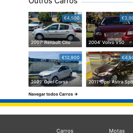
Outros Carros
€4,500
€3,0
2007' Renault Clio
2004' Volvo V50
€12,900
€4,9
2022' Opel Corsa
Navegar todos Carros
Carros
Motas