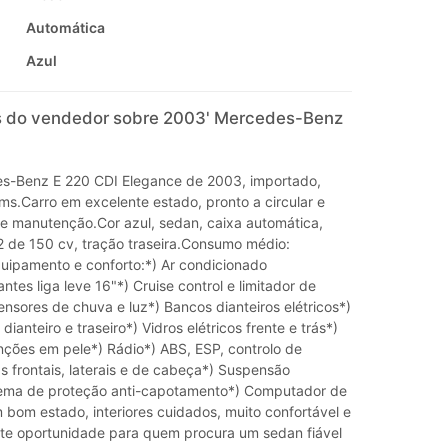
Automática
Azul
 do vendedor sobre 2003' Mercedes-Benz
s-Benz E 220 CDI Elegance de 2003, importado,
s.Carro em excelente estado, pronto a circular e
de manutenção.Cor azul, sedan, caixa automática,
.2 de 150 cv, tração traseira.Consumo médio:
ipamento e conforto:*) Ar condicionado
ntes liga leve 16"*) Cruise control e limitador de
nsores de chuva e luz*) Bancos dianteiros elétricos*)
ianteiro e traseiro*) Vidros elétricos frente e trás*)
unções em pele*) Rádio*) ABS, ESP, controlo de
s frontais, laterais e de cabeça*) Suspensão
tema de proteção anti-capotamento*) Computador de
bom estado, interiores cuidados, muito confortável e
te oportunidade para quem procura um sedan fiável