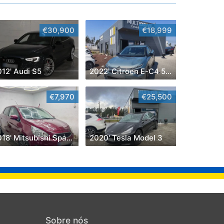
€30,900
€18,999
012' Audi S5
2022' Citroen E-C4 50 Kwh You!
€7,970
€25,500
2018' Mitsubishi Space Star
2020' Tesla Model 3
Sobre nós