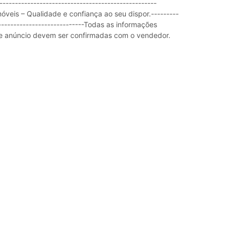
-------------------------------------------------
veis – Qualidade e confiança ao seu dispor.---------
-----------------------------Todas as informações
e anúncio devem ser confirmadas com o vendedor.