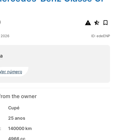
0
o 2026
ID: edeENP
oa
Ver número
from the owner
Cupé
25 anos
:
140000 km
4966 cc