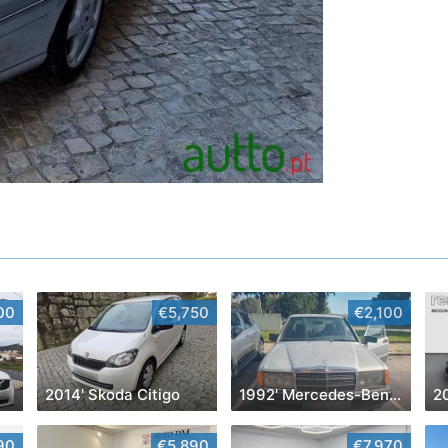
00
€5,750
€2,100
2014' Skoda Citigo
1992' Mercedes-Benz Classe A
2
90
€5,890
€7,970