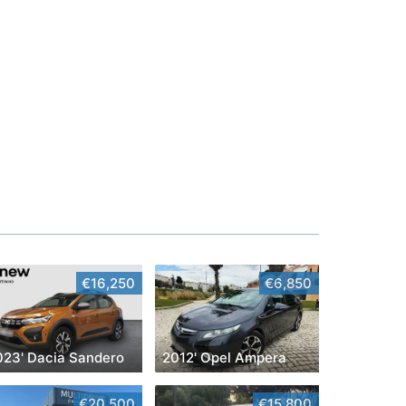
€16,250
€6,850
023' Dacia Sandero
2012' Opel Ampera
€20,500
€15,800