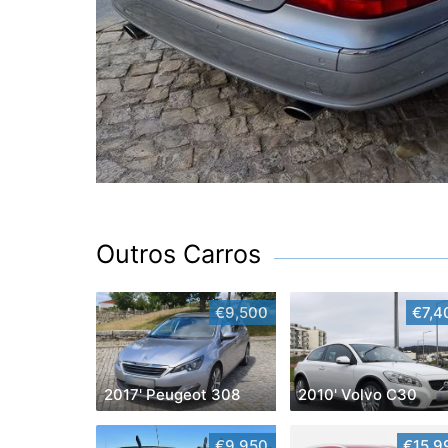
Outros Carros
€9,500
€7,4
2017' Peugeot 308
2010' Volvo C30
€9,950
€15,9