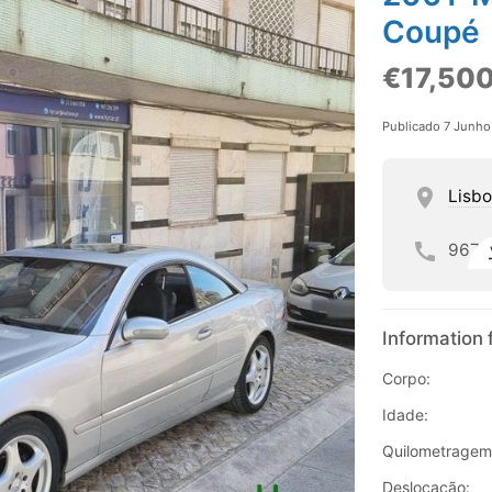
Coupé
€17,50
Publicado 7 Junh
Lisb
967
Information 
Corpo:
Idade:
Quilometragem
Deslocação: