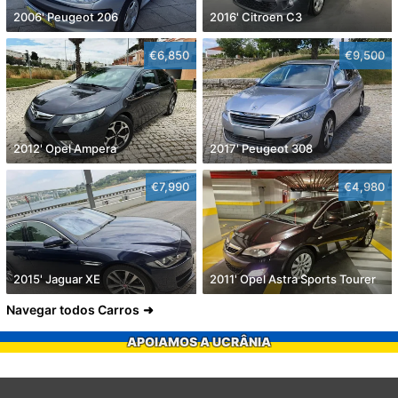
2006' Peugeot 206
2016' Citroen C3
€6,850
€9,500
2012' Opel Ampera
2017' Peugeot 308
€7,990
€4,980
2015' Jaguar XE
2011' Opel Astra Sports Tourer
Navegar todos Carros
APOIAMOS A UCRÂNIA