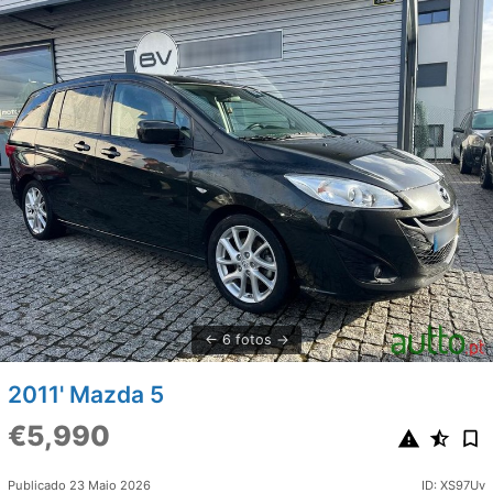
6 fotos
2011' Mazda 5
€5,990
Publicado 23 Maio 2026
ID: XS97Uv