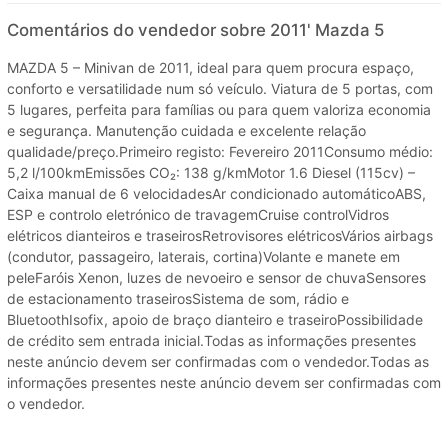
Comentários do vendedor sobre 2011' Mazda 5
MAZDA 5 – Minivan de 2011, ideal para quem procura espaço,
conforto e versatilidade num só veículo. Viatura de 5 portas, com
5 lugares, perfeita para famílias ou para quem valoriza economia
e segurança. Manutenção cuidada e excelente relação
qualidade/preço.Primeiro registo: Fevereiro 2011Consumo médio:
5,2 l/100kmEmissões CO₂: 138 g/kmMotor 1.6 Diesel (115cv) –
Caixa manual de 6 velocidadesAr condicionado automáticoABS,
ESP e controlo eletrónico de travagemCruise controlVidros
elétricos dianteiros e traseirosRetrovisores elétricosVários airbags
(condutor, passageiro, laterais, cortina)Volante e manete em
peleFaróis Xenon, luzes de nevoeiro e sensor de chuvaSensores
de estacionamento traseirosSistema de som, rádio e
BluetoothIsofix, apoio de braço dianteiro e traseiroPossibilidade
de crédito sem entrada inicial.Todas as informações presentes
neste anúncio devem ser confirmadas com o vendedor.Todas as
informações presentes neste anúncio devem ser confirmadas com
o vendedor.