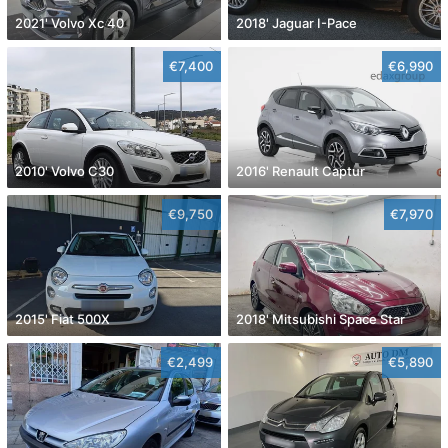
2021' Volvo Xc 40
2018' Jaguar I-Pace
€7,400
€6,990
2010' Volvo C30
2016' Renault Captur
€9,750
€7,970
2015' Fiat 500X
2018' Mitsubishi Space Star
€2,499
€5,890