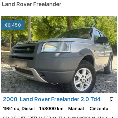
Land Rover Freelander
€6,450
2000' Land Rover Freelander 2.0 Td4
1951 cc, Diesel
158000 km
Manual
Cinzento
LAND ROVER FREELANDER 2.0 TD4 4x4* NACIONAL 1 DONO*