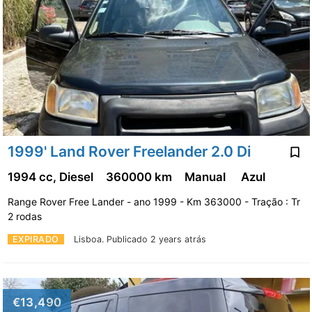
1999' Land Rover Freelander 2.0 Di
1994 cc, Diesel
360000 km
Manual
Azul
Range Rover Free Lander - ano 1999 - Km 363000 - Tração : Tr
2 rodas
EXPIRADO
Lisboa.
Publicado 2 years atrás
€13,490