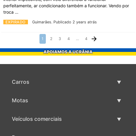
perfeitamente, ar condicionado também a funcionar. Vendo por
troca …
EXPIRADO
Guimarães.
Publicado 2 years atrás
1
2
3
4
…
4
APOIAMOS A UCRÂNIA
Carros
Carros usados
Motas
Venda de carros
Motas usadas
Veículos comerciais
Venda de motas
Maquinaria comercial usada