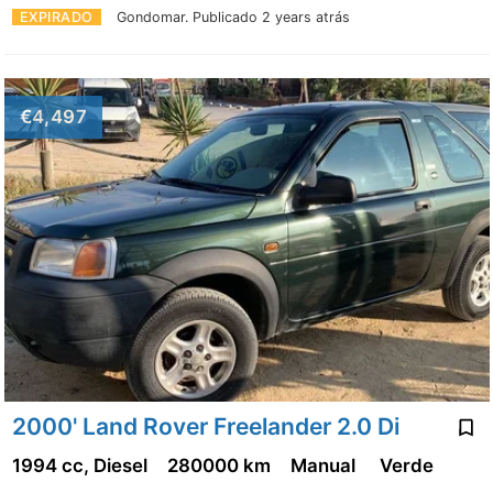
EXPIRADO
Gondomar.
Publicado 2 years atrás
€4,497
2000' Land Rover Freelander 2.0 Di
1994 cc, Diesel
280000 km
Manual
Verde