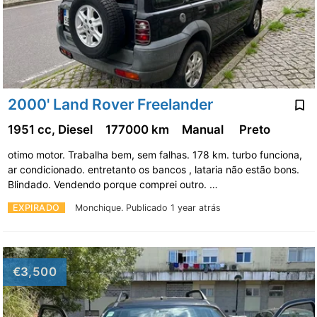
2000' Land Rover Freelander
1951 cc, Diesel
177000 km
Manual
Preto
otimo motor. Trabalha bem, sem falhas. 178 km. turbo funciona,
ar condicionado. entretanto os bancos , lataria não estão bons.
Blindado. Vendendo porque comprei outro. …
EXPIRADO
Monchique.
Publicado 1 year atrás
€3,500