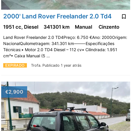
2000' Land Rover Freelander 2.0 Td4
1951 cc, Diesel
341301 km
Manual
Cinzento
Land Rover Freelander 2.0 TD4Preço: 6.750 €Ano: 2000Origem:
NacionalQuilometragem: 341.301 km⸻Especificações
Técnicas:• Motor 2.0 TD4 Diesel – 112 cv• Cilindrada: 1.951
cm³• Caixa Manual (5 …
EXPIRADO
Trofa.
Publicado 1 year atrás
€2,900