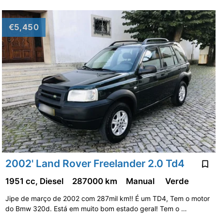
€5,450
2002' Land Rover Freelander 2.0 Td4
1951 cc, Diesel
287000 km
Manual
Verde
Jipe de março de 2002 com 287mil km!! É um TD4, Tem o motor
do Bmw 320d. Está em muito bom estado geral! Tem o …