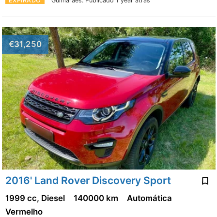
EXPIRADO
Guimarães.
Publicado 1 year atrás
€31,250
2016' Land Rover Discovery Sport
1999 cc, Diesel
140000 km
Automática
Vermelho