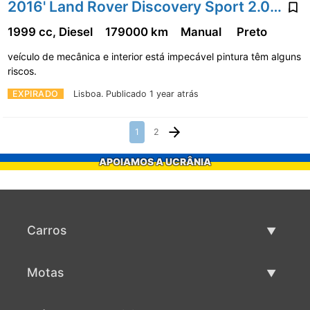
2016' Land Rover Discovery Sport 2.0 Ed4 Hse
1999 cc, Diesel
179000 km
Manual
Preto
veículo de mecânica e interior está impecável pintura têm alguns
riscos.
EXPIRADO
Lisboa.
Publicado 1 year atrás
1
2
APOIAMOS A UCRÂNIA
Carros
Carros usados
Motas
Venda de carros
Motas usadas