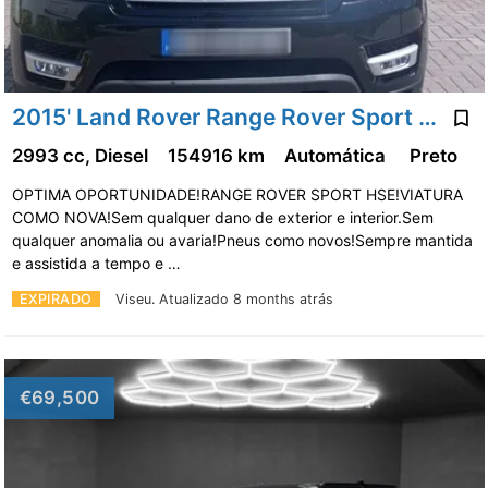
2015' Land Rover Range Rover Sport 3.0 Sdv6 Hse
2993 cc, Diesel
154916 km
Automática
Preto
OPTIMA OPORTUNIDADE!RANGE ROVER SPORT HSE!VIATURA
COMO NOVA!Sem qualquer dano de exterior e interior.Sem
qualquer anomalia ou avaria!Pneus como novos!Sempre mantida
e assistida a tempo e …
EXPIRADO
Viseu.
Atualizado 8 months atrás
€69,500