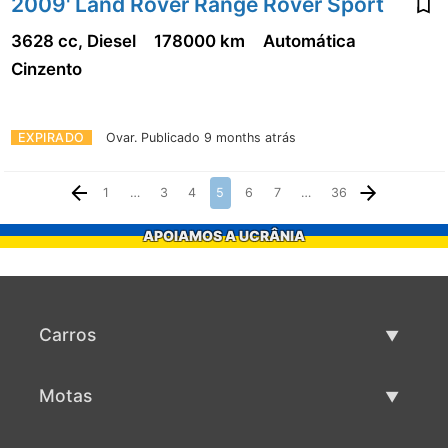
2009' Land Rover Range Rover Sport
3628 cc, Diesel
178000 km
Automática
Cinzento
EXPIRADO
Ovar.
Publicado 9 months atrás
1
…
3
4
5
6
7
…
36
APOIAMOS A UCRÂNIA
Carros
Carros usados
Motas
Venda de carros
Motas usadas