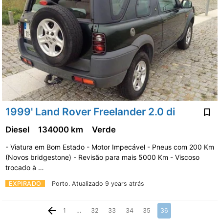
1999' Land Rover Freelander 2.0 di
Diesel
134000 km
Verde
- Viatura em Bom Estado - Motor Impecável - Pneus com 200 Km
(Novos bridgestone) - Revisão para mais 5000 Km - Viscoso
trocado à …
EXPIRADO
Porto.
Atualizado 9 years atrás
1
…
32
33
34
35
36