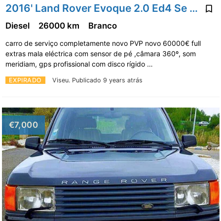
2016' Land Rover Evoque 2.0 Ed4 Se Dynamic
Diesel
26000 km
Branco
carro de serviço completamente novo PVP novo 60000€ full
extras mala eléctrica com sensor de pé ,câmara 360º, som
meridiam, gps profissional com disco rígido …
EXPIRADO
Viseu.
Publicado 9 years atrás
€7,000