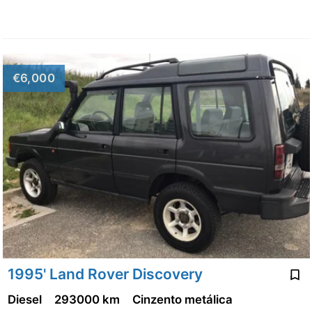
€6,000
1995' Land Rover Discovery
Diesel
293000 km
Cinzento metálica