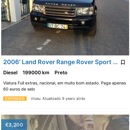
2006' Land Rover Range Rover Sport 2.7 TDV6 HSE
Diesel
199000 km
Preto
Viatura Full extras, nacional, em muito bom estado. Paga apenas
60 euros de selo
EXPIRADO
Viseu.
Atualizado 9 years atrás
€3,200