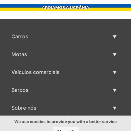
APOIAMOS A UCRÂNIA
Carros
Carros usados
Motas
Venda de carros
Motas usadas
Veículos comerciais
Venda de motas
Maquinaria comercial usada
Barcos
Venda de veículos comerciais
Barcos usados
Sobre nós
Venda de barcos
Sobre nós
We use cookies to provide you with a better service