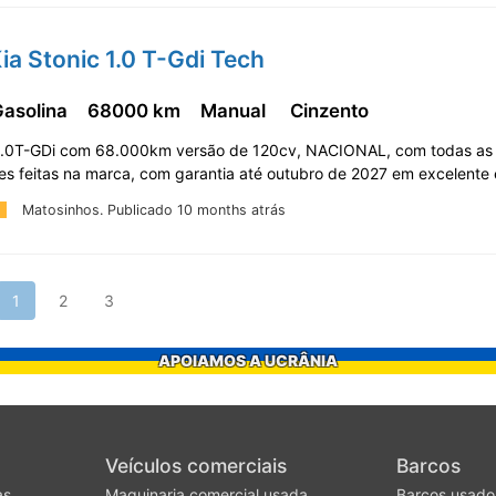
ia Stonic 1.0 T-Gdi Tech
Gasolina
68000 km
Manual
Cinzento
 1.0T-GDi com 68.000km versão de 120cv, NACIONAL, com todas as
s feitas na marca, com garantia até outubro de 2027 em excelente
Matosinhos.
Publicado 10 months atrás
1
2
3
APOIAMOS A UCRÂNIA
Veículos comerciais
Barcos
as
Maquinaria comercial usada
Barcos usado