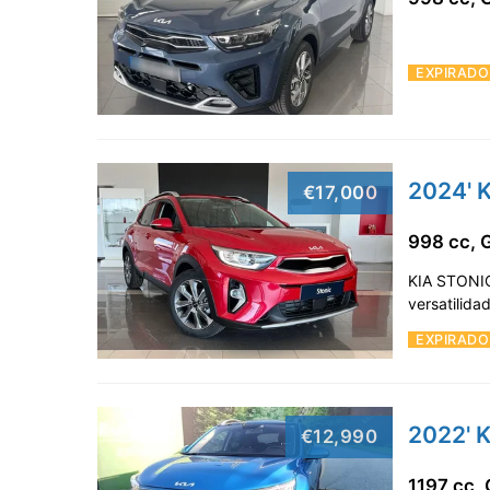
EXPIRADO
2024' K
€17,000
998 cc, 
KIA STONIC
versatilida
EXPIRADO
2022' K
€12,990
1197 cc,