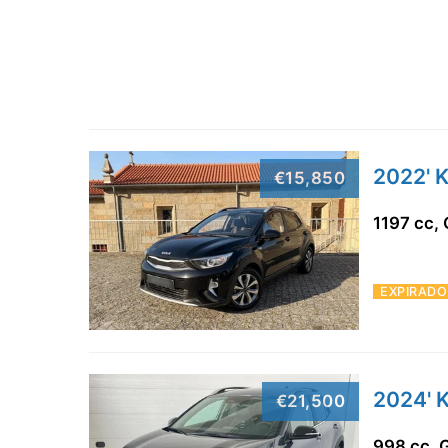
2022' K
€15,850
1197 cc,
EXPIRADO
2024' K
€21,500
998 cc, 