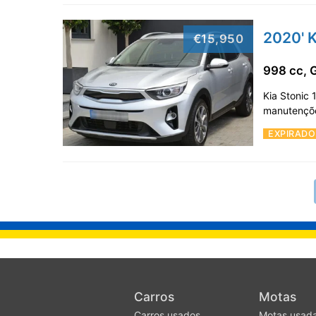
2020' K
€15,950
998 cc, 
Kia Stonic
manutençõe
EXPIRADO
Carros
Motas
Carros usados
Motas usad