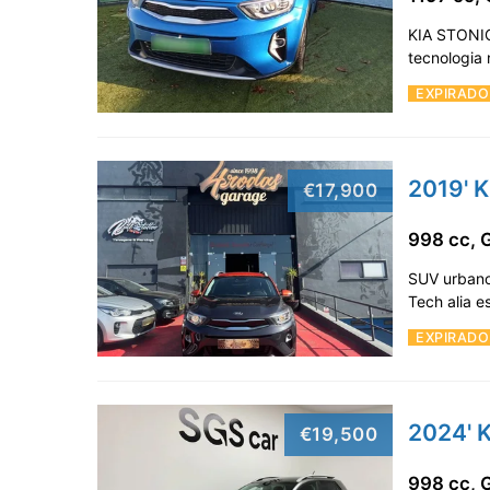
KIA STONIC
tecnologia 
EXPIRADO
2019' K
€17,900
998 cc, 
SUV urbano 
Tech alia e
EXPIRADO
2024' K
€19,500
998 cc, 