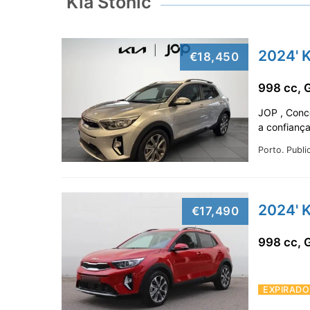
Kia Stonic
2024' K
€18,450
998 cc, 
JOP , Conc
a confianç
Porto.
Publi
2024' K
€17,490
998 cc, 
EXPIRADO