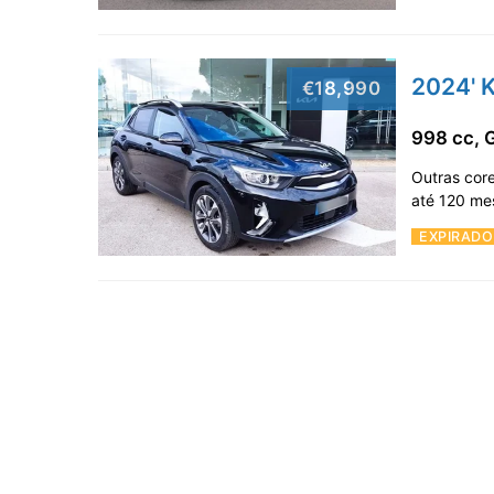
2024' K
€18,990
998 cc, 
Outras core
até 120 me
EXPIRADO