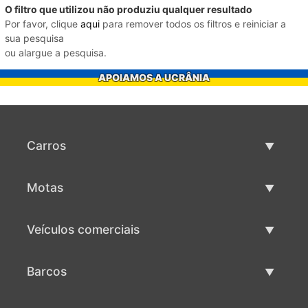
O filtro que utilizou não produziu qualquer resultado
Por favor, clique
aqui
para remover todos os filtros e reiniciar a
sua pesquisa
ou alargue a pesquisa.
APOIAMOS A UCRÂNIA
Carros
Carros usados
Motas
Venda de carros
Motas usadas
Veículos comerciais
Venda de motas
Maquinaria comercial usada
Barcos
Venda de veículos comerciais
Barcos usados