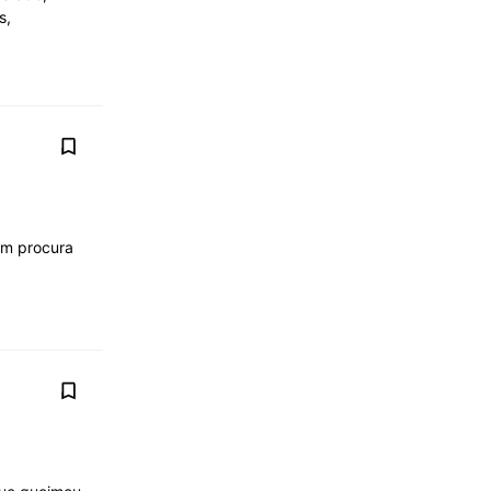
s,
em procura