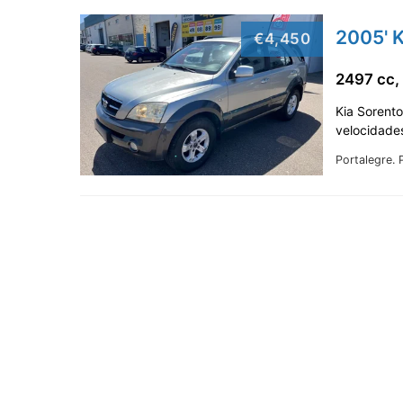
2005' K
€4,450
2497 cc,
Kia Sorento
velocidades
Portalegre.