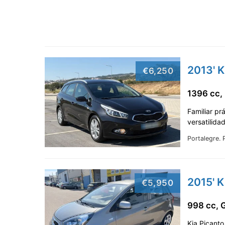
2013' 
€6,250
1396 cc,
Familiar pr
versatilid
Portalegre.
2015' K
€5,950
998 cc,
Kia Picant