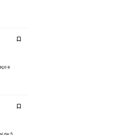
paço e
al de 5