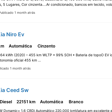
, 5 Lugares, Cor cinzenta....Ar condicionado, bancos em tecido, vo
Publicado 1 month atrás
ia Niro Ev
km
Automática
Cinzento
V 64 kWh (2020) – 455 km WLTP • 99% SOH • Bateria de topoO EV id
tonomia oficial 455 km …
licado 1 month atrás
Kia Ceed Sw
 Diesel
22151 km
Automática
Branco
W Dynamic+ 1.6 CRDi Automático 220.000 kmViatura em excelente 