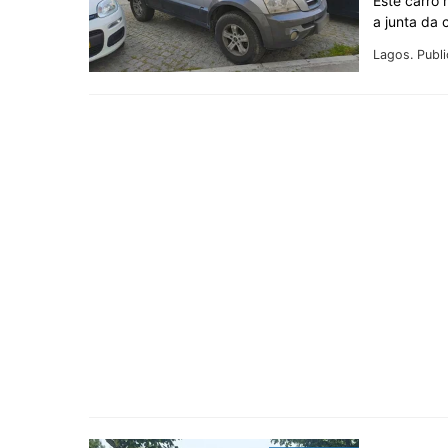
Este carro 
a junta da
Lagos.
Publ