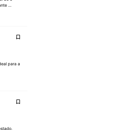
lante …
eal para a
estado,