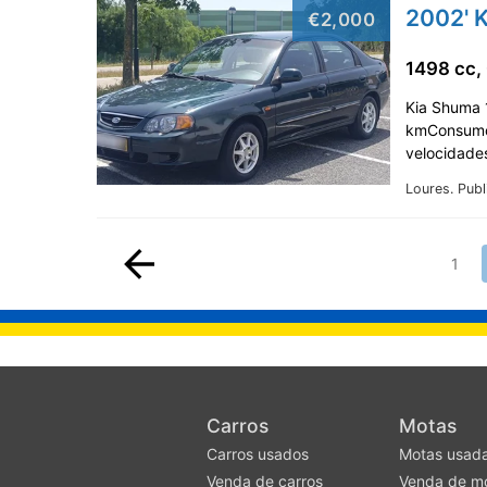
2002' K
€2,000
1498 cc,
Kia Shuma 
kmConsumo 
velocidade
Loures.
Publ
1
Carros
Motas
Carros usados
Motas usad
Venda de carros
Venda de m