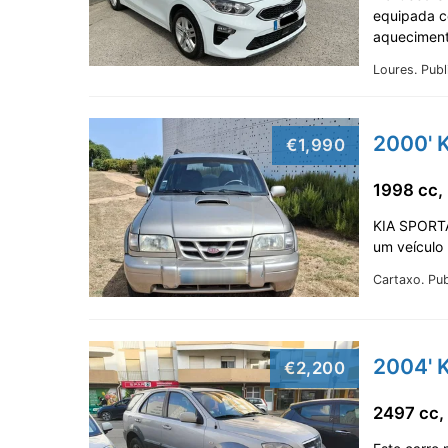
equipada c
aquecimen
Loures.
Publ
2000' 
€1,990
1998 cc,
KIA SPORTA
um veículo 
Cartaxo.
Pub
2004' K
€2,200
2497 cc,