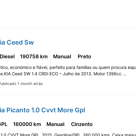
Kia Ceed Sw
 Diesel
190758 km
Manual
Preto
ático, económico e fiável, perfeito para famílias ou quem procura es
ade.KIA Ceed SW 1.4 CRDi ECO – Julho de 2013. Motor 1396cc …
Publicado 1 month atrás
ia Picanto 1.0 Cvvt More Gpl
 GPL
160000 km
Manual
Cinzento
o 1.0 CVVT More GPL, 2015, Gasolina/GPL, 160 000 kms, Caixa manu