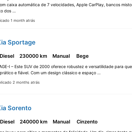
om caixa automática de 7 velocidades, Apple CarPlay, bancos misto
to dos …
icado 1 month atrás
Kia Sportage
 Diesel
230000 km
Manual
Bege
GE-I – Este SUV de 2000 oferece robustez e versatilidade para qu
prático e fiável. Com um design clássico e espaço …
licado 2 months atrás
ia Sorento
 Diesel
240000 km
Manual
Cinzento