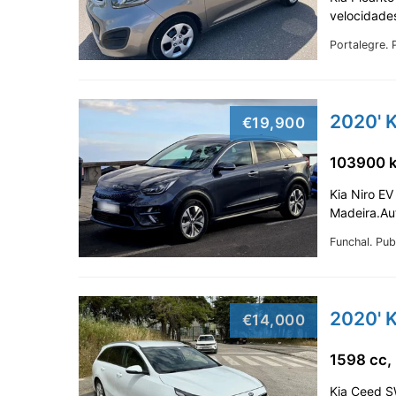
velocidades
Portalegre.
2020' K
€19,900
103900 
Kia Niro E
Madeira.Au
Funchal.
Pub
2020' 
€14,000
1598 cc,
Kia Ceed S