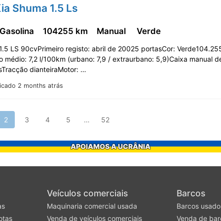
ia Shuma 1.5 Ls
 Gasolina
104255 km
Manual
Verde
1.5 LS 90cvPrimeiro registo: abril de 20025 portasCor: Verde104.25
médio: 7,2 l/100km (urbano: 7,9 / extraurbano: 5,9)Caixa manual d
sTracção dianteiraMotor: …
icado 2 months atrás
2
3
4
5
…
52
APOIAMOS A UCRÂNIA
Veículos comerciais
Barcos
as
Maquinaria comercial usada
Barcos usado
otas
Venda de veículos comerciais
Venda de bar