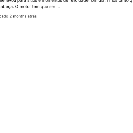
me levou para sítios e momentos de felicidade. Um dia, rimos tanto
 cabeça. O motor tem que ser …
icado 2 months atrás