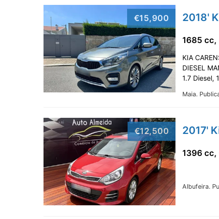
2018' K
€15,900
1685 cc,
KIA CAREN
DIESEL MA
1.7 Diesel,
Maia.
Public
2017' K
€12,500
1396 cc,
Albufeira.
Pu