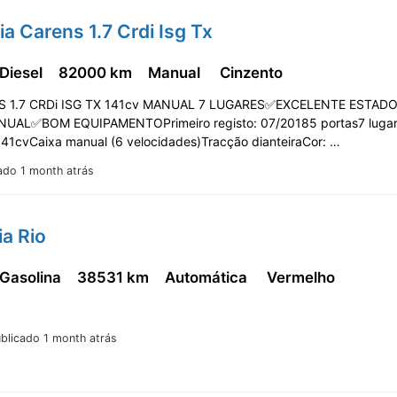
ia Carens 1.7 Crdi Isg Tx
 Diesel
82000 km
Manual
Cinzento
S 1.7 CRDi ISG TX 141cv MANUAL 7 LUGARES✅EXCELENTE ESTAD
NUAL✅BOM EQUIPAMENTOPrimeiro registo: 07/20185 portas7 lugar
 141cvCaixa manual (6 velocidades)Tracção dianteiraCor: …
ado 1 month atrás
ia Rio
 Gasolina
38531 km
Automática
Vermelho
blicado 1 month atrás