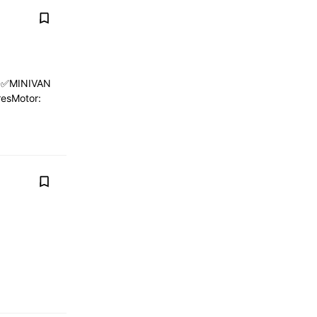
O✅MINIVAN
esMotor: