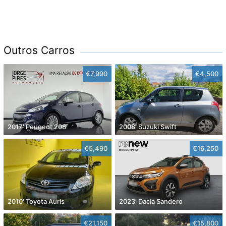
Outros Carros
€7,990
€4,500
2017' Peugeot 208
2008' Suzuki Swift
€5,490
€16,250
2010' Toyota Auris
2023' Dacia Sandero
€21,150
€15,800