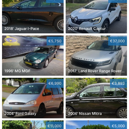
2018' Jaguar I-Pace
2020' Renault Captur
€5,750
€37,000
1996' MG MGF
2017' Land Rover Range Rover Velar
€6,990
€3,893
2004' Ford Galaxy
2006' Nissan Micra
€11,000
€5,000