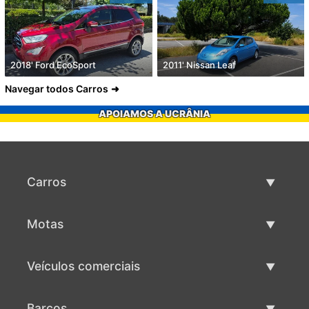
2018' Ford EcoSport
2011' Nissan Leaf
Navegar todos Carros
APOIAMOS A UCRÂNIA
Carros
Carros usados
Motas
Venda de carros
Motas usadas
Veículos comerciais
Venda de motas
Maquinaria comercial usada
Barcos