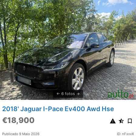
6 fotos
2018' Jaguar I-Pace Ev400 Awd Hse
€18,900
Publicado 9 Maio 2026
ID: nFxvvX