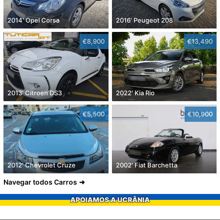
2014' Opel Corsa
2016' Peugeot 208
€8,900
€13,490
2013' Citroen DS3
2022' Kia Rio
€5,500
€10,900
2012' Chevrolet Cruze
2002' Fiat Barchetta
Navegar todos Carros
APOIAMOS A UCRÂNIA