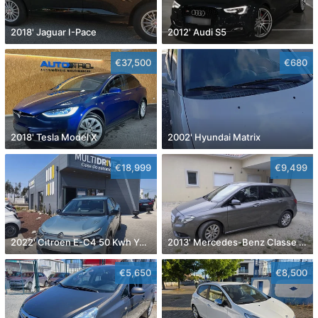
2018' Jaguar I-Pace
2012' Audi S5
€37,500
€680
2018' Tesla Model X
2002' Hyundai Matrix
€18,999
€9,499
2022' Citroen E-C4 50 Kwh You!
2013' Mercedes-Benz Classe B Cdi Style Aut.
€5,650
€8,500