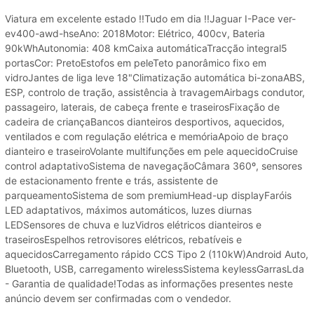
Viatura em excelente estado !!Tudo em dia !!Jaguar I-Pace ver-
ev400-awd-hseAno: 2018Motor: Elétrico, 400cv, Bateria
90kWhAutonomia: 408 kmCaixa automáticaTracção integral5
portasCor: PretoEstofos em peleTeto panorâmico fixo em
vidroJantes de liga leve 18"Climatização automática bi-zonaABS,
ESP, controlo de tração, assistência à travagemAirbags condutor,
passageiro, laterais, de cabeça frente e traseirosFixação de
cadeira de criançaBancos dianteiros desportivos, aquecidos,
ventilados e com regulação elétrica e memóriaApoio de braço
dianteiro e traseiroVolante multifunções em pele aquecidoCruise
control adaptativoSistema de navegaçãoCâmara 360º, sensores
de estacionamento frente e trás, assistente de
parqueamentoSistema de som premiumHead-up displayFaróis
LED adaptativos, máximos automáticos, luzes diurnas
LEDSensores de chuva e luzVidros elétricos dianteiros e
traseirosEspelhos retrovisores elétricos, rebatíveis e
aquecidosCarregamento rápido CCS Tipo 2 (110kW)Android Auto,
Bluetooth, USB, carregamento wirelessSistema keylessGarrasLda
- Garantia de qualidade!Todas as informações presentes neste
anúncio devem ser confirmadas com o vendedor.