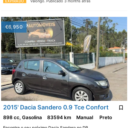
EXPIRADO
Valongo.
Publicado 3 months atrás
€6,950
2015' Dacia Sandero 0.9 Tce Confort
898 cc, Gasolina
83594 km
Manual
Preto
Encontre o seu próximo Dacia Sandero no DP