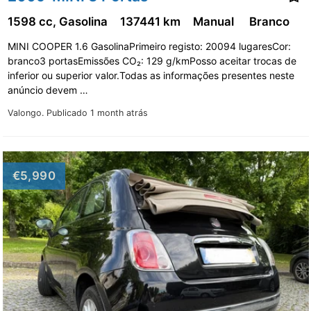
1598 cc, Gasolina
137441 km
Manual
Branco
MINI COOPER 1.6 GasolinaPrimeiro registo: 20094 lugaresCor:
branco3 portasEmissões CO₂: 129 g/kmPosso aceitar trocas de
inferior ou superior valor.Todas as informações presentes neste
anúncio devem …
Valongo.
Publicado 1 month atrás
€5,990