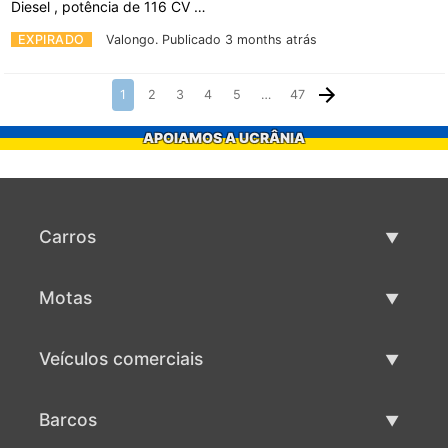
Diesel , potência de 116 CV …
EXPIRADO
Valongo.
Publicado 3 months atrás
1
2
3
4
5
…
47
APOIAMOS A UCRÂNIA
Carros
Carros usados
Motas
Venda de carros
Motas usadas
Veículos comerciais
Venda de motas
Maquinaria comercial usada
Barcos