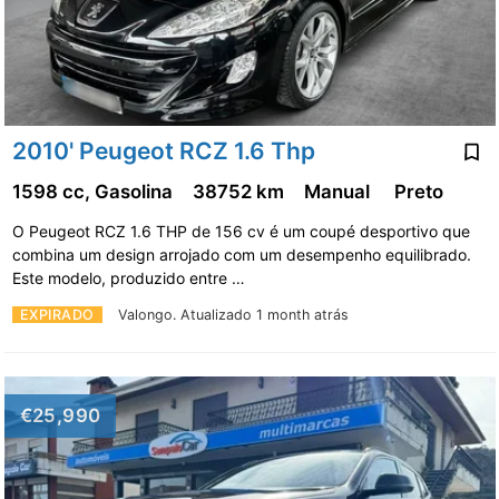
2010' Peugeot RCZ 1.6 Thp
1598 cc, Gasolina
38752 km
Manual
Preto
O Peugeot RCZ 1.6 THP de 156 cv é um coupé desportivo que
combina um design arrojado com um desempenho equilibrado.
Este modelo, produzido entre …
EXPIRADO
Valongo.
Atualizado 1 month atrás
€25,990