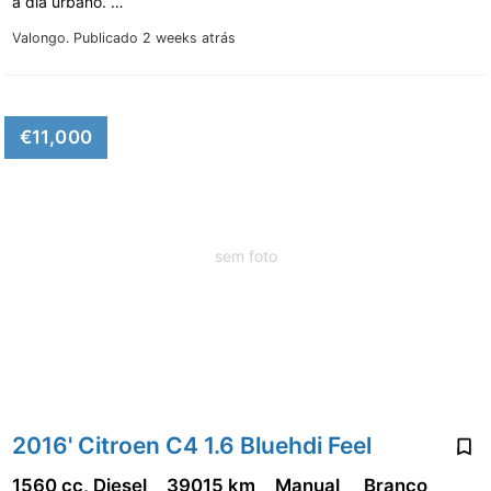
a dia urbano. …
Valongo.
Publicado 2 weeks atrás
€11,000
sem foto
2016' Citroen C4 1.6 Bluehdi Feel
1560 cc, Diesel
39015 km
Manual
Branco