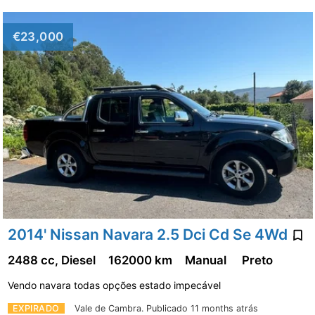
€23,000
2014' Nissan Navara 2.5 Dci Cd Se 4Wd
2488 cc, Diesel
162000 km
Manual
Preto
Vendo navara todas opções estado impecável
EXPIRADO
Vale de Cambra.
Publicado 11 months atrás