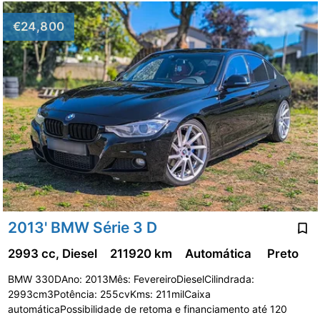
€24,800
2013' BMW Série 3 D
2993 cc, Diesel
211920 km
Automática
Preto
BMW 330DAno: 2013Mês: FevereiroDieselCilindrada:
2993cm3Potência: 255cvKms: 211milCaixa
automáticaPossibilidade de retoma e financiamento até 120