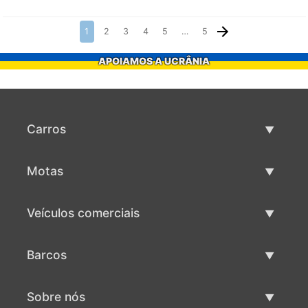
1
2
3
4
5
…
5
APOIAMOS A UCRÂNIA
Carros
Carros usados
Motas
Venda de carros
Motas usadas
Veículos comerciais
Venda de motas
Maquinaria comercial usada
Barcos
Venda de veículos comerciais
Barcos usados
Sobre nós