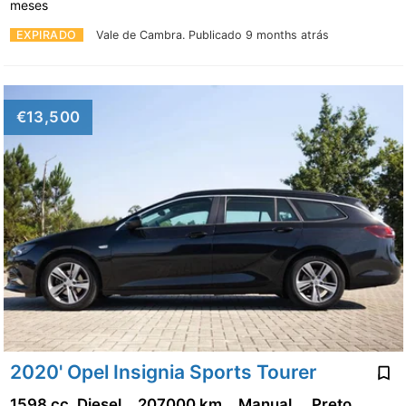
meses
EXPIRADO
Vale de Cambra.
Publicado 9 months atrás
€13,500
2020' Opel Insignia Sports Tourer
1598 cc, Diesel
207000 km
Manual
Preto