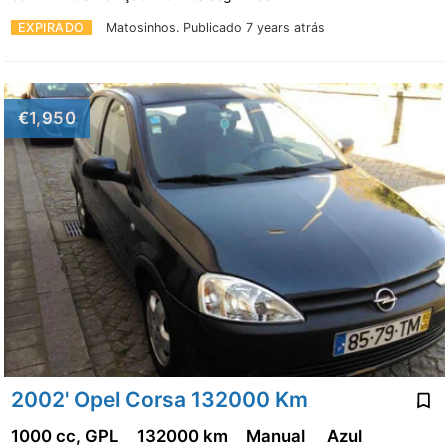
EXPIRADO
Matosinhos.
Publicado 7 years atrás
€1,950
2002' Opel Corsa 132000 Km
1000 cc, GPL
132000 km
Manual
Azul