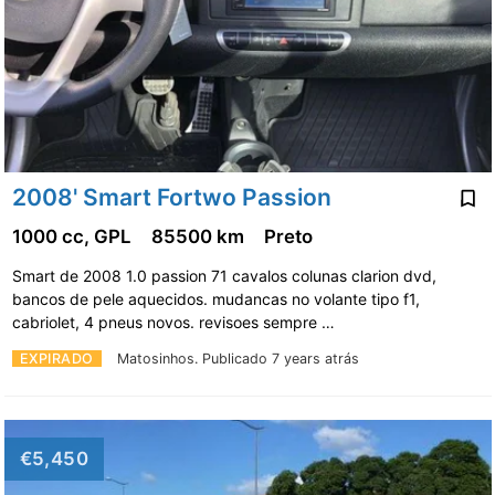
2008' Smart Fortwo Passion
1000 cc, GPL
85500 km
Preto
Smart de 2008 1.0 passion 71 cavalos colunas clarion dvd,
bancos de pele aquecidos. mudancas no volante tipo f1,
cabriolet, 4 pneus novos. revisoes sempre …
EXPIRADO
Matosinhos.
Publicado 7 years atrás
€5,450