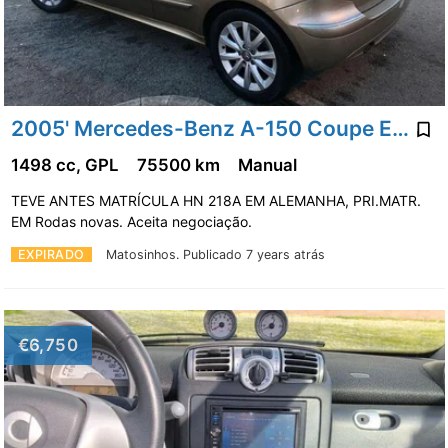
2005' Mercedes-Benz A-150 Coupe Elegance
1498 cc, GPL
75500 km
Manual
TEVE ANTES MATRÍCULA HN 218A EM ALEMANHA, PRI.MATR.
EM Rodas novas. Aceita negociação.
EXPIRADO
Matosinhos.
Publicado 7 years atrás
€6,750