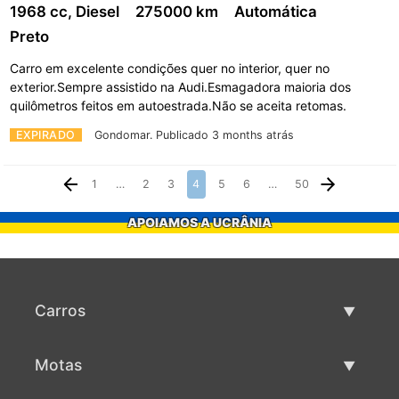
1968 cc, Diesel
275000 km
Automática
Preto
Carro em excelente condições quer no interior, quer no
exterior.Sempre assistido na Audi.Esmagadora maioria dos
quilômetros feitos em autoestrada.Não se aceita retomas.
EXPIRADO
Gondomar.
Publicado 3 months atrás
1
…
2
3
4
5
6
…
50
APOIAMOS A UCRÂNIA
Carros
Carros usados
Motas
Venda de carros