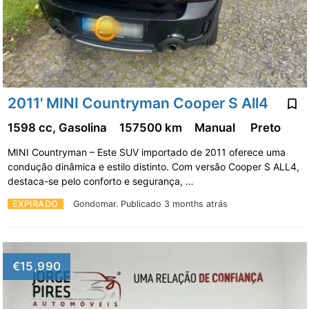
2011' MINI Countryman Cooper S All4
1598 cc, Gasolina
157500 km
Manual
Preto
MINI Countryman – Este SUV importado de 2011 oferece uma
condução dinâmica e estilo distinto. Com versão Cooper S ALL4,
destaca-se pelo conforto e segurança, …
EXPIRADO
Gondomar.
Publicado 3 months atrás
€15,990