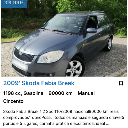
€3,999
2009' Skoda Fabia Break
1198 cc, Gasolina
90000 km
Manual
Cinzento
Skoda Fabia Break 1.2 Sport10/2009 nacional90000 km reais
comprovados1 donoPossui todos os manuais e segunda chave!5
portas e 5 lugares, carrinha prática e económica, ideal …