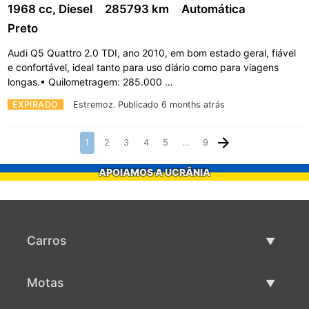
1968 cc, Diesel
285793 km
Automática
Preto
Audi Q5 Quattro 2.0 TDI, ano 2010, em bom estado geral, fiável
e confortável, ideal tanto para uso diário como para viagens
longas.• Quilometragem: 285.000 …
EXPIRADO
Estremoz.
Publicado 6 months atrás
1
2
3
4
5
…
9
APOIAMOS A UCRÂNIA
Carros
Carros usados
Motas
Venda de carros