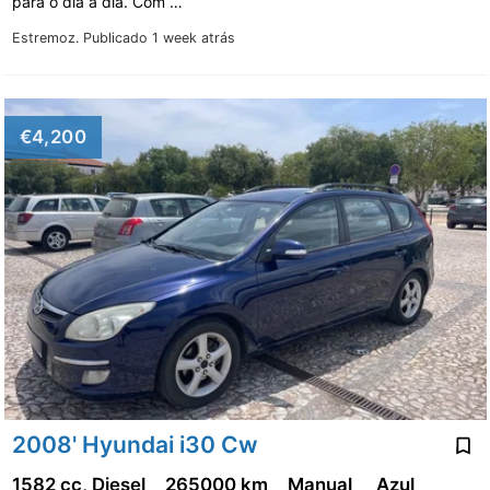
para o dia a dia. Com …
Estremoz.
Publicado 1 week atrás
€4,200
2008' Hyundai i30 Cw
1582 cc, Diesel
265000 km
Manual
Azul