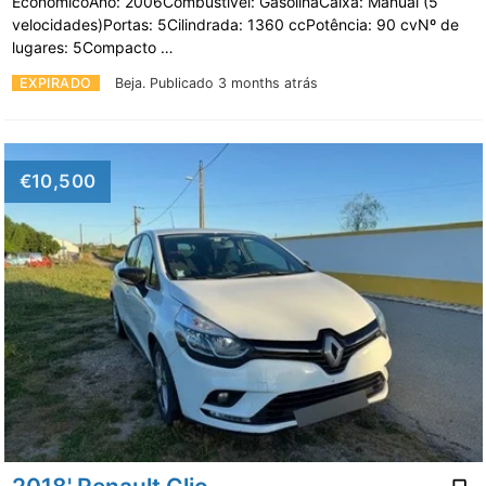
EconómicoAno: 2006Combustível: GasolinaCaixa: Manual (5
velocidades)Portas: 5Cilindrada: 1360 ccPotência: 90 cvNº de
lugares: 5Compacto …
EXPIRADO
Beja.
Publicado 3 months atrás
€10,500