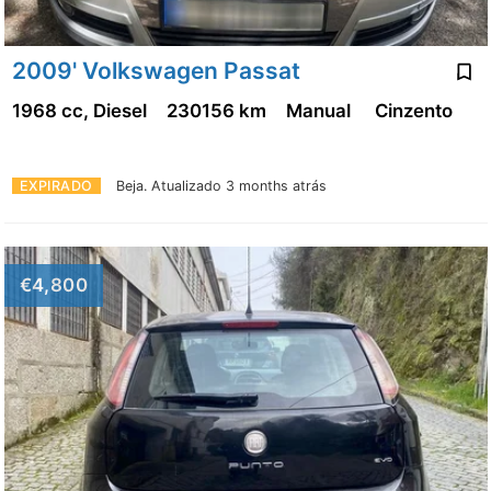
2009' Volkswagen Passat
1968 cc, Diesel
230156 km
Manual
Cinzento
EXPIRADO
Beja.
Atualizado 3 months atrás
€4,800