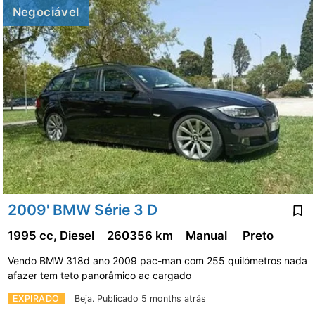
Negociável
2009' BMW Série 3 D
1995 cc, Diesel
260356 km
Manual
Preto
Vendo BMW 318d ano 2009 pac-man com 255 quilómetros nada
afazer tem teto panorâmico ac cargado
EXPIRADO
Beja.
Publicado 5 months atrás