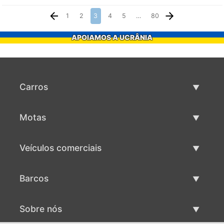
1
2
3
4
5
…
80
APOIAMOS A UCRÂNIA
Carros
Carros usados
Motas
Venda de carros
Motas usadas
Veículos comerciais
Venda de motas
Maquinaria comercial usada
Barcos
Venda de veículos comerciais
Barcos usados
Sobre nós