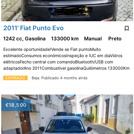
2011' Fiat Punto Evo
1242 cc, Gasolina
133000 km
Manual
Preto
Excelente oportunidade!Vende se Fiat puntoMuito
estimadoConsumos económicosInspeção e IUC em diaVidros
elétricosFecho central com comandoBluetooth/USB com
adaptadorAno 2011Combustível gasolinaQuilómetros 133000Km
EXPIRADO
Beja.
Publicado 4 months atrás
€18,500