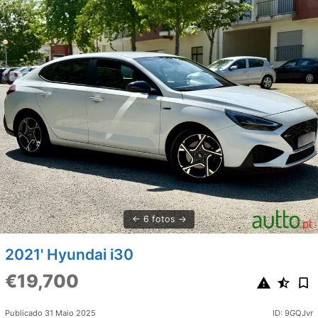
6 fotos
2021' Hyundai i30
€19,700
Publicado 31 Maio 2025
ID: 9GQJvr