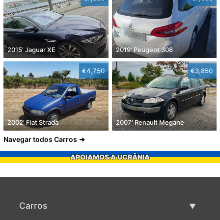
2015' Jaguar XE
2019' Peugeot 308
€4,750
€3,850
2002' Fiat Strada
2007' Renault Megane
Navegar todos Carros
APOIAMOS A UCRÂNIA
Carros