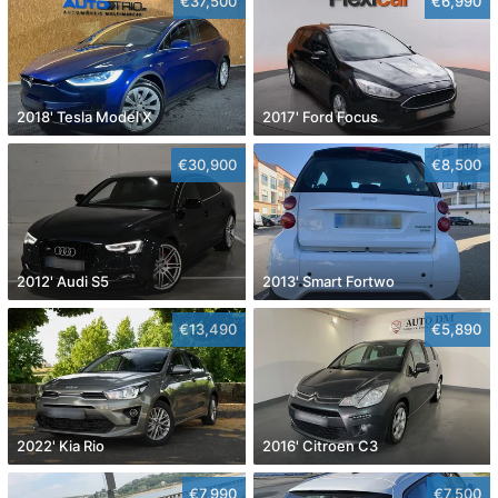
€37,500
€6,990
2018' Tesla Model X
2017' Ford Focus
€30,900
€8,500
2012' Audi S5
2013' Smart Fortwo
€13,490
€5,890
2022' Kia Rio
2016' Citroen C3
€7,990
€7,500