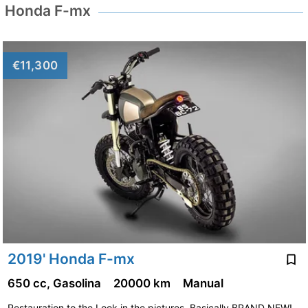
Honda F-mx
€11,300
2019' Honda F-mx
650 cc, Gasolina
20000 km
Manual
Restauration to the Look in the pictures, Basically BRAND NEW!