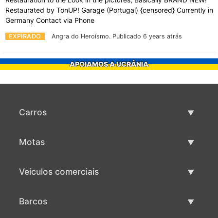
Restaurated by TonUP! Garage (Portugal) {censored} Currently in
Germany Contact via Phone
EXPIRADO
Angra do Heroísmo.
Publicado 6 years atrás
APOIAMOS A UCRÂNIA
Carros
Carros usados
Motas
Venda de carros
Motas usadas
Veículos comerciais
Venda de motas
Maquinaria comercial usada
Barcos
Venda de veículos comerciais