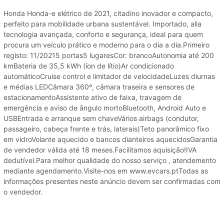
Honda Honda-e elétrico de 2021, citadino inovador e compacto,
perfeito para mobilidade urbana sustentável. Importado, alia
tecnologia avançada, conforto e segurança, ideal para quem
procura um veículo prático e moderno para o dia a dia.Primeiro
registo: 11/20215 portas5 lugaresCor: brancoAutonomia até 200
kmBateria de 35,5 kWh (íon de lítio)Ar condicionado
automáticoCruise control e limitador de velocidadeLuzes diurnas
e médias LEDCâmara 360º, câmara traseira e sensores de
estacionamentoAssistente ativo de faixa, travagem de
emergência e aviso de ângulo mortoBluetooth, Android Auto e
USBEntrada e arranque sem chaveVários airbags (condutor,
passageiro, cabeça frente e trás, laterais)Teto panorâmico fixo
em vidroVolante aquecido e bancos dianteiros aquecidosGarantia
de vendedor válida até 18 meses.Facilitamos aquisição!IVA
dedutível.Para melhor qualidade do nosso serviço , atendemento
mediante agendamento.Visite-nos em www.evcars.ptTodas as
informações presentes neste anúncio devem ser confirmadas com
o vendedor.