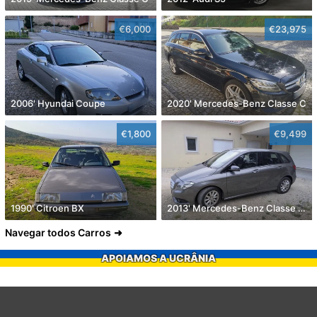
€6,000
€23,975
2006' Hyundai Coupe
2020' Mercedes-Benz Classe C
€1,800
€9,499
1990' Citroen BX
2013' Mercedes-Benz Classe B Cdi Style Aut.
Navegar todos Carros
APOIAMOS A UCRÂNIA