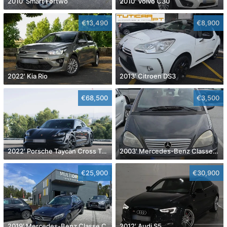
2010' Smart Fortwo
2010' Volvo C30
€13,490
€8,900
2022' Kia Rio
2013' Citroen DS3
€68,500
€3,500
2022' Porsche Taycan Cross Turismo 4
2003' Mercedes-Benz Classe A Classic
€25,900
€30,900
2019' Mercedes-Benz Classe C
2012' Audi S5