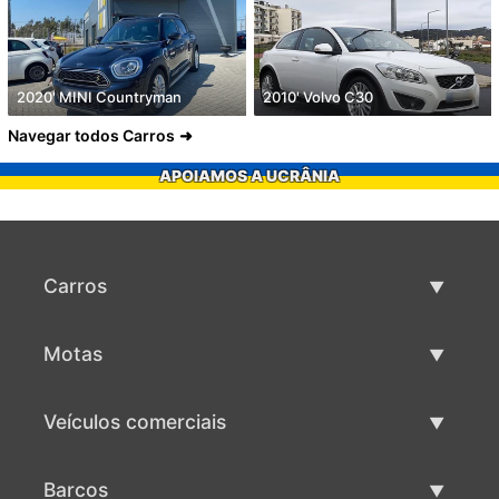
2020' MINI Countryman
2010' Volvo C30
Navegar todos Carros
APOIAMOS A UCRÂNIA
Carros
Carros usados
Motas
Venda de carros
Motas usadas
Veículos comerciais
Venda de motas
Maquinaria comercial usada
Barcos