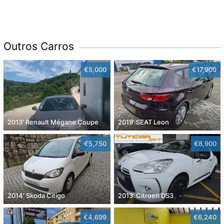
Outros Carros
€5,000
€17,900
2013' Renault Mégane Coupe
2019' SEAT Leon
€5,750
€8,900
2014' Skoda Citigo
2013' Citroen DS3
€4,699
€6,240