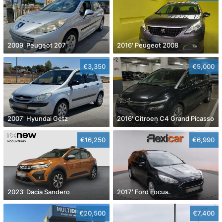
2009' Peugeot 207
2016' Peugeot 2008
€3,350
€5,000
2007' Hyundai Getz
2016' Citroen C4 Grand Picasso
€16,250
€6,990
2023' Dacia Sandero
2017' Ford Focus
€20,500
€7,400