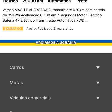
Elétrico
29000 km
Automática
Preto
Versão MACH E ALARGADA Autonomia até 620km com bateria
de 99KWh Aceleração 0-100 em 7 segundos Motor Eléctrico -
Bateria 4P Eléctrico Transmissão Automática RWD …
EXPIRADO
Aveiro.
Publicado 2 years atrás
APOIAMOS A UCRÂNIA
Carros
Carros usados
Motas
Venda de carros
Motas usadas
Veículos comerciais
Venda de motas
Maquinaria comercial usada