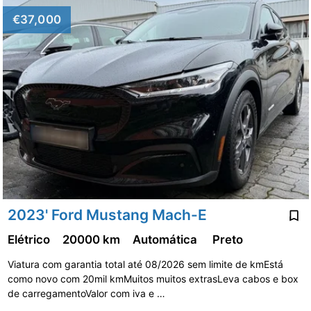
€37,000
2023' Ford Mustang Mach-E
Elétrico
20000 km
Automática
Preto
Viatura com garantia total até 08/2026 sem limite de kmEstá
como novo com 20mil kmMuitos muitos extrasLeva cabos e box
de carregamentoValor com iva e …