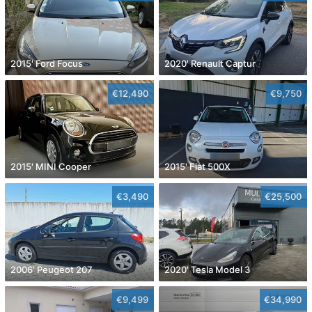
2015' Ford Focus
2020' Renault Captur
€12,490
€9,750
2015' MINI Cooper
2015' Fiat 500X
€3,490
€25,500
2006' Peugeot 207
2020' Tesla Model 3
€9,499
€34,990