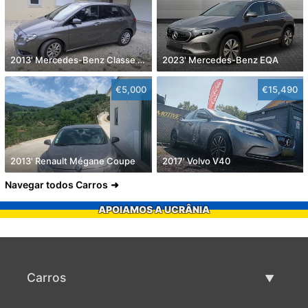
2013' Mercedes-Benz Classe B Cdi Style Aut.
2023' Mercedes-Benz EQA
€5,000
€15,490
2013' Renault Mégane Coupe
2017' Volvo V40
Navegar todos Carros
APOIAMOS A UCRÂNIA
Carros
Carros usados