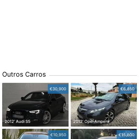
Outros Carros
€30,900
€6,850
2012' Audi S5
2012' Opel Ampera
€10,950
€15,800