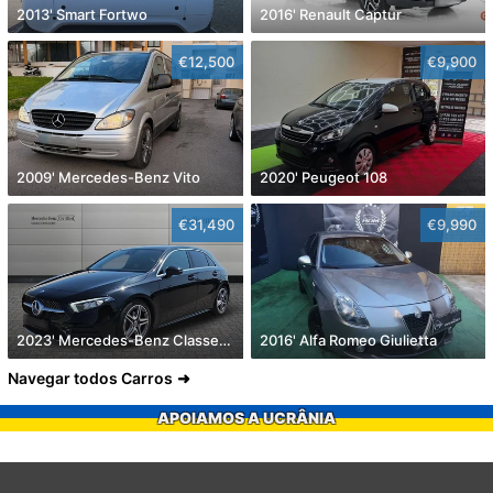
2013' Smart Fortwo
2016' Renault Captur
€12,500
€9,900
2009' Mercedes-Benz Vito
2020' Peugeot 108
€31,490
€9,990
2023' Mercedes-Benz Classe A D Amg Line Aut.
2016' Alfa Romeo Giulietta
Navegar todos Carros
APOIAMOS A UCRÂNIA