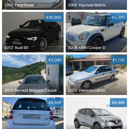
2015' Ford Focus
2002' Hyundai Matrix
€30,900
€5,500
2012' Audi S5
2008' MINI Cooper D
€5,000
€1,700
2013' Renault Mégane Coupe
2000' Daewoo Lanos
€8,500
€6,990