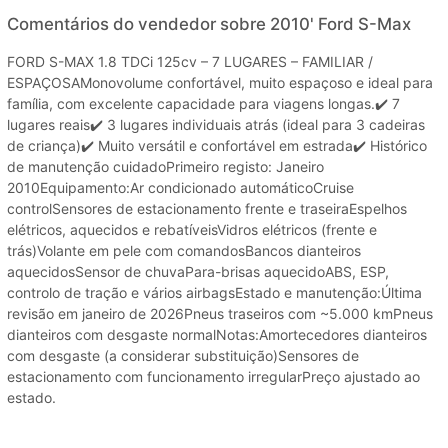
Comentários do vendedor sobre 2010' Ford S-Max
FORD S-MAX 1.8 TDCi 125cv – 7 LUGARES – FAMILIAR /
ESPAÇOSAMonovolume confortável, muito espaçoso e ideal para
família, com excelente capacidade para viagens longas.✔️ 7
lugares reais✔️ 3 lugares individuais atrás (ideal para 3 cadeiras
de criança)✔️ Muito versátil e confortável em estrada✔️ Histórico
de manutenção cuidadoPrimeiro registo: Janeiro
2010Equipamento:Ar condicionado automáticoCruise
controlSensores de estacionamento frente e traseiraEspelhos
elétricos, aquecidos e rebatíveisVidros elétricos (frente e
trás)Volante em pele com comandosBancos dianteiros
aquecidosSensor de chuvaPara-brisas aquecidoABS, ESP,
controlo de tração e vários airbagsEstado e manutenção:Última
revisão em janeiro de 2026Pneus traseiros com ~5.000 kmPneus
dianteiros com desgaste normalNotas:Amortecedores dianteiros
com desgaste (a considerar substituição)Sensores de
estacionamento com funcionamento irregularPreço ajustado ao
estado.