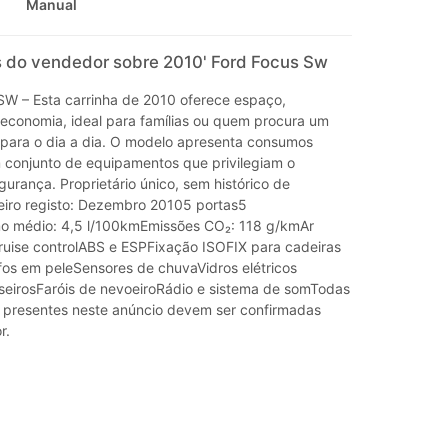
Manual
 do vendedor sobre 2010' Ford Focus Sw
 – Esta carrinha de 2010 oferece espaço,
e economia, ideal para famílias ou quem procura um
o para o dia a dia. O modelo apresenta consumos
 conjunto de equipamentos que privilegiam o
gurança. Proprietário único, sem histórico de
eiro registo: Dezembro 20105 portas5
o médio: 4,5 l/100kmEmissões CO₂: 118 g/kmAr
uise controlABS e ESPFixação ISOFIX para cadeiras
fos em peleSensores de chuvaVidros elétricos
raseirosFaróis de nevoeiroRádio e sistema de somTodas
 presentes neste anúncio devem ser confirmadas
r.