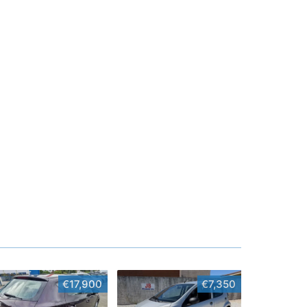
€17,900
€7,350