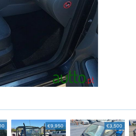
00
€9,950
€3,500