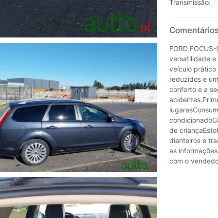
Transmissão:
Comentários
FORD FOCUS-SW
versatilidade 
veículo prátic
reduzidos e um
conforto e a se
acidentes.Prim
lugaresConsum
condicionadoCr
de criançaEsto
dianteiros e t
as informações
com o vendedo