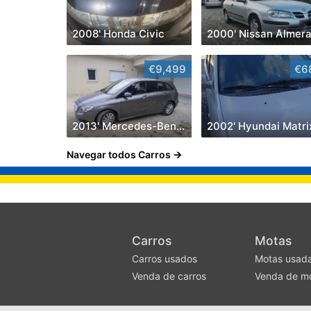
2008' Honda Civic
2000' Nissan Almer
€9,499
€6
2013' Mercedes-Benz Classe B Cdi Style Aut.
2002' Hyundai Matri
Navegar todos Carros
Carros
Motas
Carros usados
Motas usad
Venda de carros
Venda de m