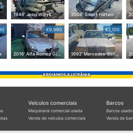
a
1946' Jeep Willys
2006' Smart Fortwo
2
80
€9,990
€2,100
x
2016' Alfa Romeo Giulietta
1992' Mercedes-Benz Classe A
2
APOIAMOS A UCRÂNIA
Veículos comerciais
Barcos
as
Maquinaria comercial usada
Barcos usado
otas
Venda de veículos comerciais
Venda de bar