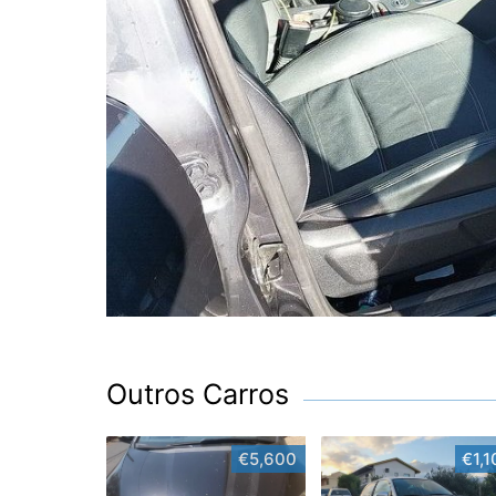
Outros Carros
€5,600
€1,1