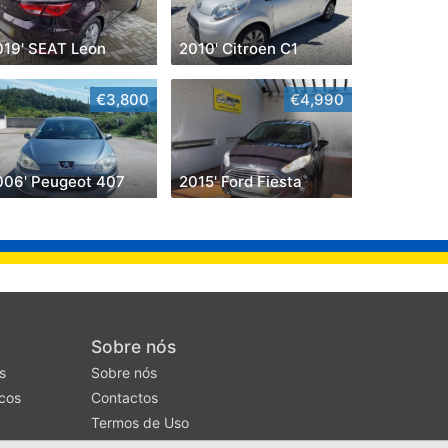
019' SEAT Leon
2010' Citroen C1
€3,800
€4,990
006' Peugeot 407
2015' Ford Fiesta
Sobre nós
s
Sobre nós
cos
Contactos
Termos de Uso