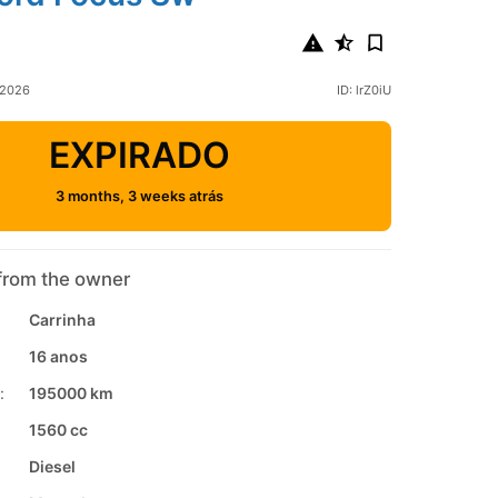
 2026
ID: lrZ0iU
EXPIRADO
3 months, 3 weeks atrás
from the owner
Carrinha
16 anos
:
195000 km
1560 cc
Diesel