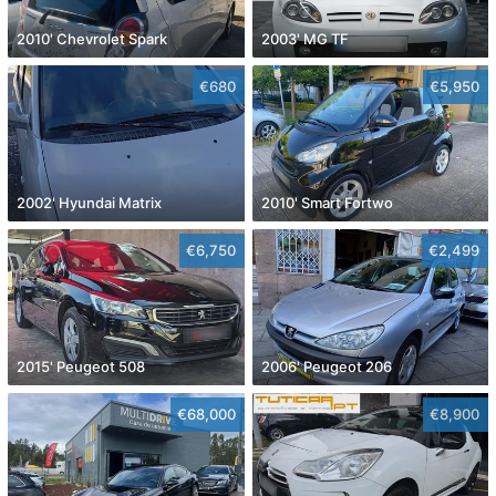
2010' Chevrolet Spark
2003' MG TF
€680
€5,950
2002' Hyundai Matrix
2010' Smart Fortwo
€6,750
€2,499
2015' Peugeot 508
2006' Peugeot 206
€68,000
€8,900