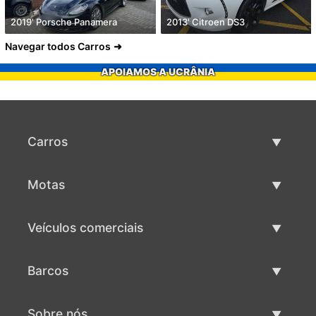
2019' Porsche Panamera
2013' Citroen DS3
Navegar todos Carros
APOIAMOS A UCRÂNIA
Carros
Carros usados
Motas
Venda de carros
Motas usadas
Veículos comerciais
Venda de motas
Maquinaria comercial usada
Barcos
Venda de veículos comerciais
Barcos usados
Sobre nós