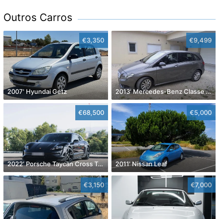
Outros Carros
€3,350
€9,499
2007' Hyundai Getz
2013' Mercedes-Benz Classe B Cdi Style Aut.
€68,500
€5,000
2022' Porsche Taycan Cross Turismo 4
2011' Nissan Leaf
€3,150
€7,000