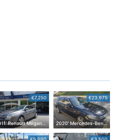
€7,250
€23,975
2011' Renault Mégane Coupe
2020' Mercedes-Benz Classe C
€5,990
€3,500