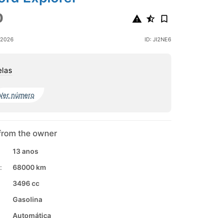
0
 2026
ID: JI2NE6
elas
Ver número
from the owner
13 anos
:
68000 km
3496 cc
Gasolina
Automática