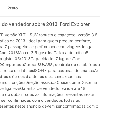
Preto
 do vendedor sobre 2013' Ford Explorer
 versão XLT – SUV robusto e espaçoso, versão 3.5
ática de 2013. Ideal para quem procura conforto,
a 7 passageiros e performance em viagens longas
r.Ano: 2013Motor: 3.5 gasolinaCaixa automática5
 registo: 05/2013Capacidade: 7 lugaresCor:
00ImportadoCorpo: SUVABS, controlo de estabilidade
 frontais e lateraisISOFIX para cadeiras de criançaAr
ros elétricos dianteiros e traseirosEspelhos
e multifunçõesDireção assistidaCruise controlSistema
e liga leveGarantia de vendedor válida até 18
a do dubai Todas as informações presentes neste
 ser confirmadas com o vendedor.Todas as
esentes neste anúncio devem ser confirmadas com o