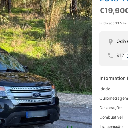
€19,90
Publicado 16 Maio
Odiv
913
Information 
Idade:
Quilometragem
Deslocação:
Combustível:
Transmissão: