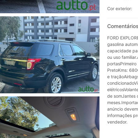
Cor exterior:
Comentários
FORD EXPLORER
gasolina autom
capacidade par
ou uso familia
portasPrimeiro
PretoKms: 680
e traçãoAirbags
condicionadoVid
elétricosVolant
de somJantes d
meses.Importad
anúncio devem
informações pr
vendedor.