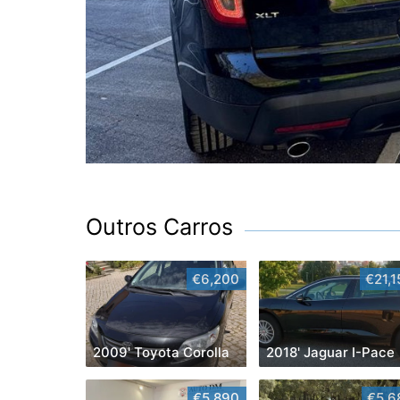
Outros Carros
€6,200
€21,1
2009' Toyota Corolla
2018' Jaguar I-Pace
€5,890
€5,6