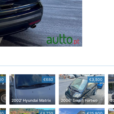
50
€680
€3,500
2002' Hyundai Matrix
2006' Smart Fortwo
80
€8,750
€25,900