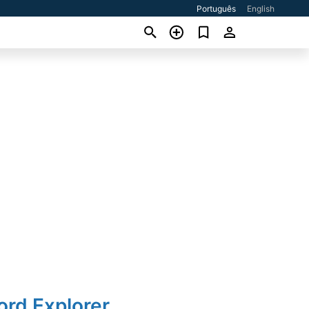
Português
English
ord Explorer