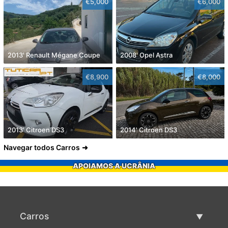
€5,000
€6,000
2013' Renault Mégane Coupe
2008' Opel Astra
€8,900
€8,000
2013' Citroen DS3
2014' Citroen DS3
Navegar todos Carros
APOIAMOS A UCRÂNIA
Carros