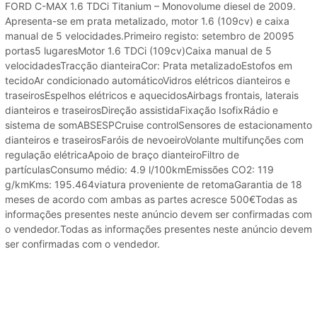
FORD C-MAX 1.6 TDCi Titanium – Monovolume diesel de 2009.
Apresenta-se em prata metalizado, motor 1.6 (109cv) e caixa
manual de 5 velocidades.Primeiro registo: setembro de 20095
portas5 lugaresMotor 1.6 TDCi (109cv)Caixa manual de 5
velocidadesTracção dianteiraCor: Prata metalizadoEstofos em
tecidoAr condicionado automáticoVidros elétricos dianteiros e
traseirosEspelhos elétricos e aquecidosAirbags frontais, laterais
dianteiros e traseirosDireção assistidaFixação IsofixRádio e
sistema de somABSESPCruise controlSensores de estacionamento
dianteiros e traseirosFaróis de nevoeiroVolante multifunções com
regulação elétricaApoio de braço dianteiroFiltro de
partículasConsumo médio: 4.9 l/100kmEmissões CO2: 119
g/kmKms: 195.464viatura proveniente de retomaGarantia de 18
meses de acordo com ambas as partes acresce 500€Todas as
informações presentes neste anúncio devem ser confirmadas com
o vendedor.Todas as informações presentes neste anúncio devem
ser confirmadas com o vendedor.