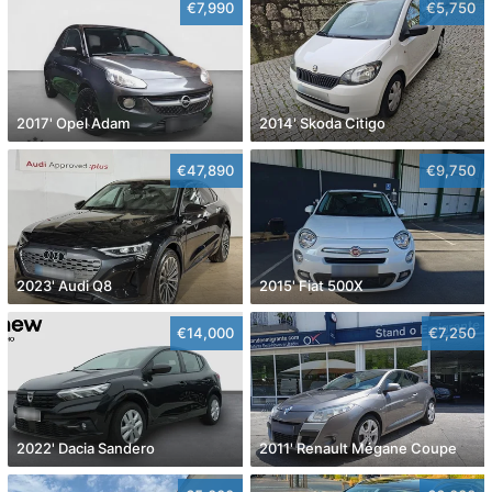
€7,990
€5,750
2017' Opel Adam
2014' Skoda Citigo
€47,890
€9,750
2023' Audi Q8
2015' Fiat 500X
€14,000
€7,250
2022' Dacia Sandero
2011' Renault Mégane Coupe