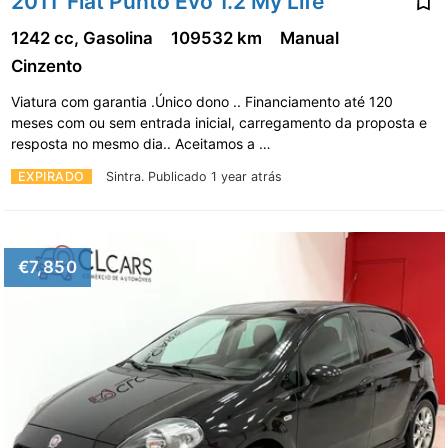
2011' Fiat Punto Evo 1.2 My Life
1242 cc, Gasolina
109532 km
Manual
Cinzento
Viatura com garantia .Único dono .. Financiamento até 120
meses com ou sem entrada inicial, carregamento da proposta e
resposta no mesmo dia.. Aceitamos a …
EXPIRADO
Sintra.
Publicado 1 year atrás
€7,850