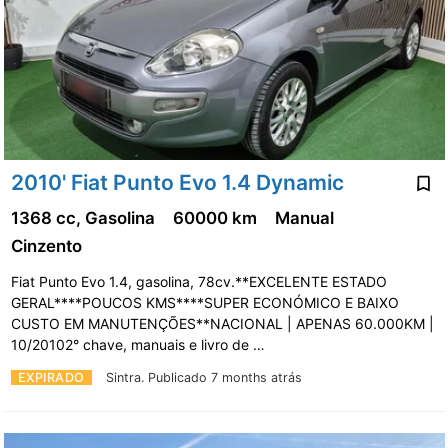
2010' Fiat Punto Evo 1.4 Dynamic
1368 cc, Gasolina
60000 km
Manual
Cinzento
Fiat Punto Evo 1.4, gasolina, 78cv.**EXCELENTE ESTADO
GERAL****POUCOS KMS****SUPER ECONÓMICO E BAIXO
CUSTO EM MANUTENÇÕES**NACIONAL | APENAS 60.000KM |
10/20102° chave, manuais e livro de …
EXPIRADO
Sintra.
Publicado 7 months atrás