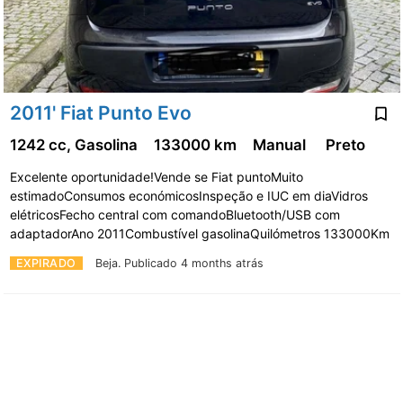
2011' Fiat Punto Evo
1242 cc, Gasolina
133000 km
Manual
Preto
Excelente oportunidade!Vende se Fiat puntoMuito
estimadoConsumos económicosInspeção e IUC em diaVidros
elétricosFecho central com comandoBluetooth/USB com
adaptadorAno 2011Combustível gasolinaQuilómetros 133000Km
EXPIRADO
Beja.
Publicado 4 months atrás