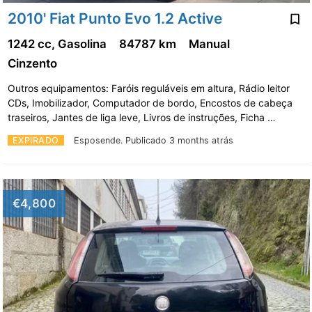
2010' Fiat Punto Evo 1.2 Active
1242 cc, Gasolina
84787 km
Manual
Cinzento
Outros equipamentos: Faróis reguláveis em altura, Rádio leitor
CDs, Imobilizador, Computador de bordo, Encostos de cabeça
traseiros, Jantes de liga leve, Livros de instruções, Ficha …
EXPIRADO
Esposende.
Publicado 3 months atrás
€4,800