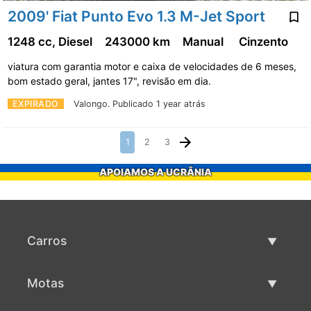
2009' Fiat Punto Evo 1.3 M-Jet Sport
1248 cc, Diesel
243000 km
Manual
Cinzento
viatura com garantia motor e caixa de velocidades de 6 meses,
bom estado geral, jantes 17", revisão em dia.
EXPIRADO
Valongo.
Publicado 1 year atrás
1
2
3
APOIAMOS A UCRÂNIA
Carros
Carros usados
Motas
Venda de carros