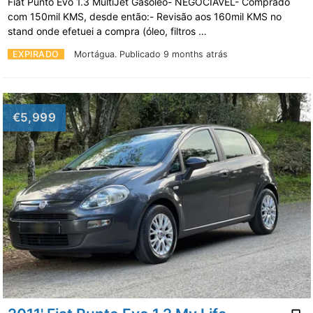
Fiat Punto Evo 1.3 MultiJet Gasóleo- NEGOCIÁVEL- Comprado
com 150mil KMS, desde então:- Revisão aos 160mil KMS no
stand onde efetuei a compra (óleo, filtros …
EXPIRADO
Mortágua.
Publicado 9 months atrás
€5,999