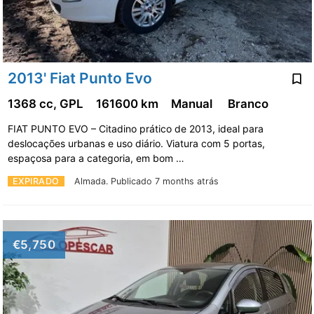
2013' Fiat Punto Evo
1368 cc, GPL
161600 km
Manual
Branco
FIAT PUNTO EVO – Citadino prático de 2013, ideal para
deslocações urbanas e uso diário. Viatura com 5 portas,
espaçosa para a categoria, em bom …
EXPIRADO
Almada.
Publicado 7 months atrás
€5,750